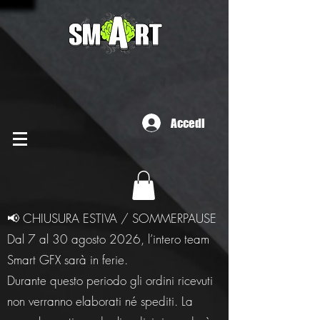
Accedi
📢 CHIUSURA ESTIVA / SOMMERPAUSE
Dal 7 al 30 agosto 2026, l’intero team
Smart GFX sarà in ferie.
Durante questo periodo gli ordini ricevuti
non verranno elaborati né spediti. La