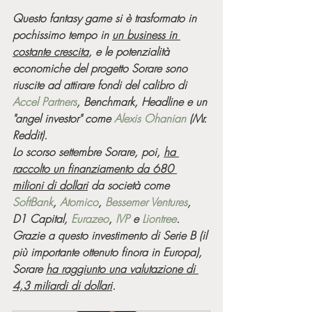
Questo fantasy game si è trasformato in 
pochissimo tempo in 
un business in 
costante crescita
, e le potenzialità 
economiche del progetto Sorare sono 
riuscite ad attirare fondi del calibro di 
Accel Partners
, Benchmark, Headline e un 
"angel investor" come 
Alexis Ohanian
 (Mr. 
Reddit). 
Lo scorso settembre Sorare, poi, 
ha 
raccolto un finanziamento da 680 
milioni di dollari
 da società come 
SoftBank
, 
Atomico
, 
Bessemer Ventures
, 
D1 Capital, 
Eurazeo
, 
IVP
 e 
Liontree
.
Grazie a questo investimento di Serie B (il 
più importante ottenuto finora in Europa), 
Sorare 
ha raggiunto una valutazione di 
4,3 miliardi di dollari
.