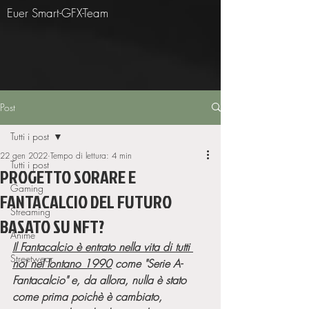
Euer Smart-GFX-Team
Post
Tutti i post
22 gen 2022
Tempo di lettura: 4 min
Tutti i post
PROGETTO SORARE E
Gaming
FANTACALCIO DEL FUTURO
Streaming
BASATO SU NFT?
Anime
Il Fantacalcio è entrato nella vita di tutti 
Streetwear
noi nel lontano 1990
 come "Serie A-
Fantacalcio" e, da allora, nulla è stato 
come prima poichè è cambiato, 