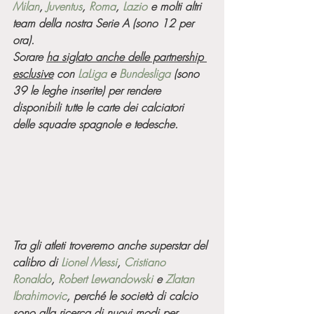
Milan
, 
Juventus
, 
Roma
, 
Lazio
 e molti altri 
team della nostra Serie A (sono 12 per 
ora).
Sorare 
ha siglato anche delle partnership 
esclusive
 con 
LaLiga
 e 
Bundesliga
 (sono 
39 le leghe inserite) per rendere 
disponibili tutte le carte dei calciatori 
delle squadre spagnole e tedesche.
Tra gli atleti troveremo anche superstar del 
calibro di 
Lionel Messi
, 
Cristiano 
Ronaldo
, 
Robert Lewandowski
 e 
Zlatan 
Ibrahimovic
, perché le società di calcio 
sono alla ricerca di nuovi modi per 