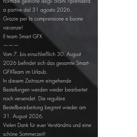
normale gestione degli ordini riprenderà
a partire dal 31 agosto 2026.
Grazie per la comprensione e buone
vacanze!
Il team Smart GFX
———
Vom 7. bis einschließlich 30. August
2026 befindet sich das gesamte Smart-
GFX-Team im Urlaub.
In diesem Zeitraum eingehende
Bestellungen werden weder bearbeitet
noch versendet. Die reguläre
Bestellbearbeitung beginnt wieder am
31. August 2026.
Vielen Dank für euer Verständnis und eine
schöne Sommerzeit!