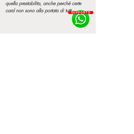
quella prestabilita, anche perché certe 
card non sono alla portata di tutti.
SUPPORTO
Per esempio, quella rara dedicata a 
Diego Maradona
 in edizione limitata si 
può acquistare a un prezzo di 
1.939.062,38 euro, quella rara di 
Federico Chiesa
 a 2.904.232,86 euro e 
quelle di Leo Messi e 
Kylian Mbappé
rispettivamente a 29.056,86 e 
22.384,98 euro.