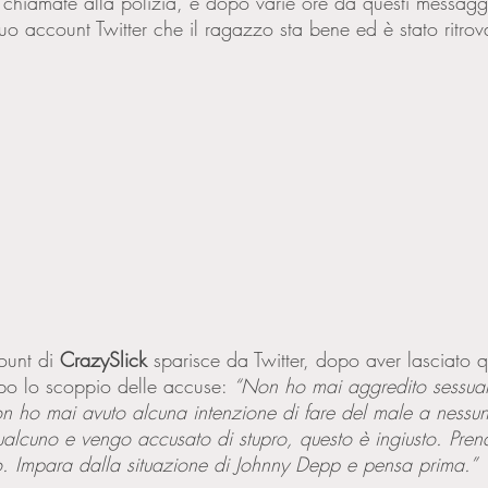
chiamate alla polizia, e dopo varie ore da questi messaggi
suo account Twitter che il ragazzo sta bene ed è stato ritrov
ount di 
CrazySlick 
sparisce da Twitter, dopo aver lasciato 
po lo scoppio delle accuse: 
“Non ho mai aggredito sessua
n ho mai avuto alcuna intenzione di fare del male a nessun
qualcuno e vengo accusato di stupro, questo è ingiusto. Pren
o. Impara dalla situazione di Johnny Depp e pensa prima.” 