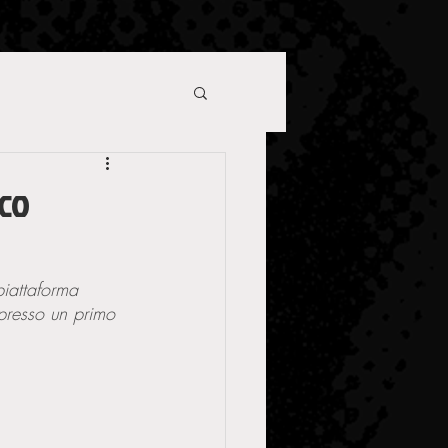
oco
iattaforma 
presso un primo 