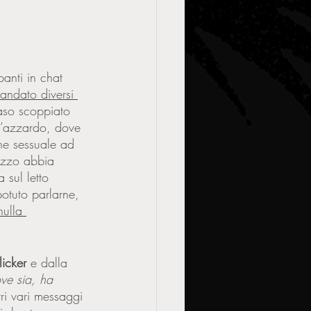
anti in chat 
andato diversi 
aso scoppiato 
d’azzardo, dove 
one sessuale ad 
azzo abbia 
 sul letto 
otuto parlarne, 
nulla 
licker 
e dalla 
ve sia, ha 
ri vari messaggi 