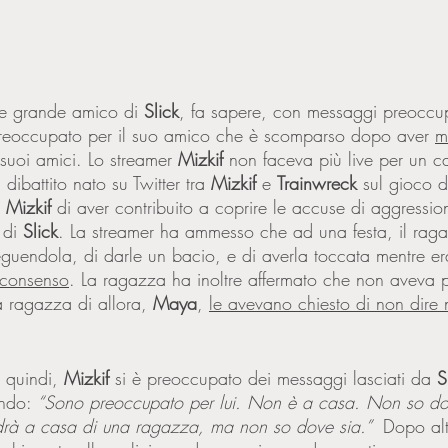
r e grande amico di 
Slick
, fa sapere, con messaggi preoccup
 preoccupato per il suo amico che è scomparso dopo aver 
m
 suoi amici. Lo streamer 
Mizkif 
non faceva più live per un c
dibattito nato su Twitter tra 
Mizkif 
e 
Trainwreck 
sul gioco 
 
Mizkif 
di aver contribuito a coprire le accuse di aggressi
 di 
Slick
. La streamer ha ammesso che ad una festa, il rag
eguendola, di darle un bacio, e di averla toccata mentre era
 consenso
. La ragazza ha inoltre affermato che non aveva p
a ragazza di allora, 
Maya
, 
le avevano chiesto di non dire 
 quindi, 
Mizkif 
si è preoccupato dei messaggi lasciati da 
S
ndo: 
“Sono preoccupato per lui. Non è a casa. Non so do
rà a casa di una ragazza, ma non so dove sia.” 
 Dopo alt