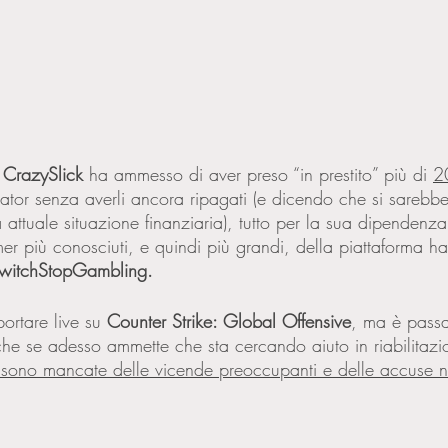
 
CrazySlick 
ha ammesso di aver preso “in prestito” più di 
2
reator senza averli ancora ripagati (e dicendo che si sarebbe
a attuale situazione finanziaria), tutto per la sua dipendenza
er più conosciuti, e quindi più grandi, della piattaforma ha
witchStopGambling
. 
ortare live su 
Counter Strike: Global Offensive
, ma è passa
e se adesso ammette che sta cercando aiuto in riabilitazi
sono mancate delle vicende preoccupanti e delle accuse ne