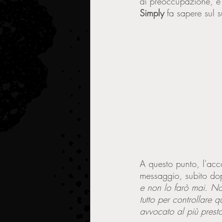
di preoccupazione, e 
Simply
 fa sapere sul 
A questo punto, l'acc
messaggio, subito do
e non lo farò mai. No
tutto per controllare 
avvocato al più prest