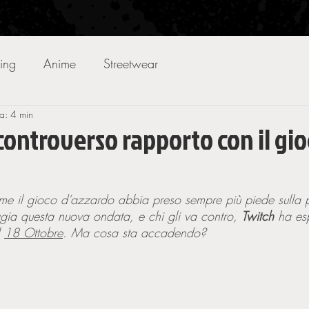
ing
Anime
Streetwear
ra: 4 min
 controverso rapporto con il gi
ome il gioco d’azzardo abbia preso sempre più piede sulla p
ggia questa nuova ondata, e chi gli va contro, 
Twitch 
ha es
 
18 Ottobre
. Ma cosa sta accadendo?