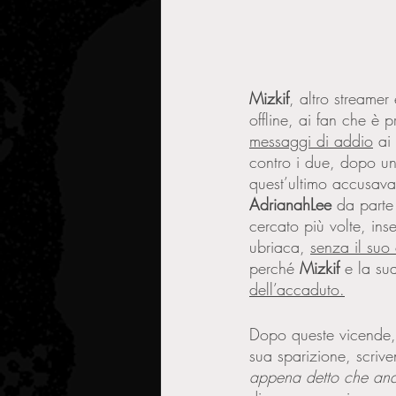
Mizkif
, altro streame
offline, ai fan che è
messaggi di addio
 ai
contro i due, dopo un 
quest’ultimo accusava
AdrianahLee 
da parte
cercato più volte, ins
ubriaca, 
senza il suo
perché 
Mizkif 
e la su
dell’accaduto.
Dopo queste vicende,
sua sparizione, scrive
appena detto che and