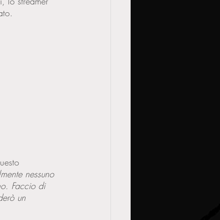
, lo streamer 
ato. 
questo 
lmente nessuno 
o. Faccio di 
derò un 