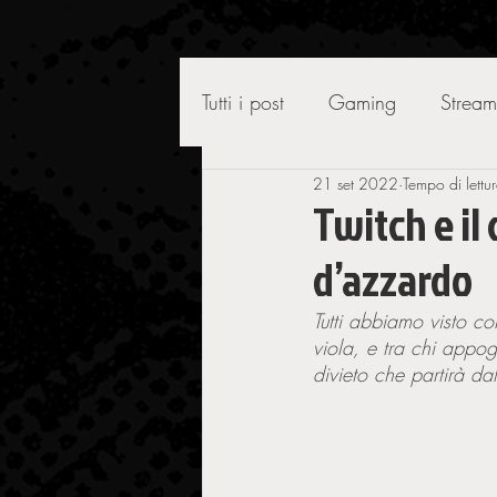
Tutti i post
Gaming
Stream
21 set 2022
Tempo di lettu
Twitch e il
d’azzardo
Tutti abbiamo visto c
viola, e tra chi appo
divieto che partirà dal