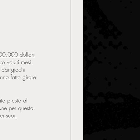
00.000 dollari
ro voluti mesi, 
 dai giochi 
nno fatto girare 
to presto al 
one per questa 
i suoi 