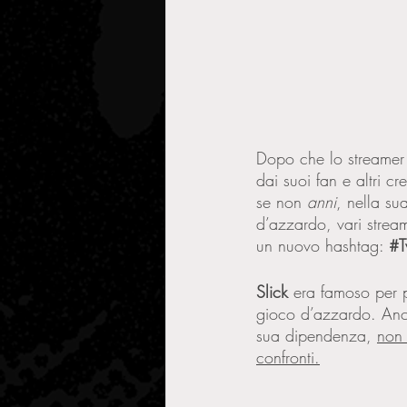
Dopo che lo streamer
dai suoi fan e altri c
se non 
anni
, nella su
d’azzardo, vari stream
un nuovo hashtag: 
#T
Slick 
era famoso per p
gioco d’azzardo. Anch
sua dipendenza, 
non 
confronti.