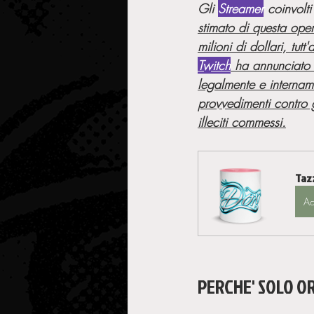
Gli 
Streamer
 coinvolt
stimato di questa ope
milioni di dollari, tutt'
Twitch
 ha annunciato c
legalmente e internam
provvedimenti contro g
illeciti commessi.
Taz
Ac
PERCHE' SOLO O