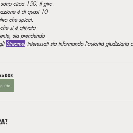
i sono circa 150, 
il giro 
razione è di quasi 10 
altro che spicci.
he si è attivata 
ente, sia prendendo 
li 
Streamer
 interessati sia informando l'autorità giudiziaria d
za DOX
quista
RA?