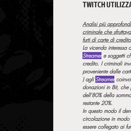
TWITCH UTILIZZ
Analisi più approfond
criminale che sfruttav
furti di carte di credito
La vicenda interessa a
Streamer
 e soggetti ch
credito. I criminali i
proveniente dalle cart
) agli 
Streamer
 coinvol
donazioni in Bit, che 
dell'80% della somma 
restante 20%.
In questo modo il dena
circolazione in modo "
essere collegato ai fur