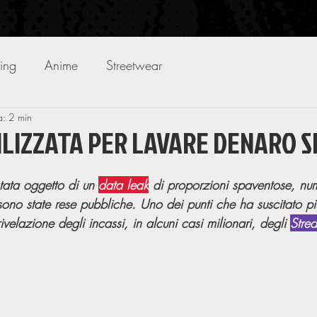
ing
Anime
Streetwear
a: 2 min
ILIZZATA PER LAVARE DENARO 
1
stata oggetto di un 
data leak
 di proporzioni spaventose, nu
 sono state rese pubbliche. Uno dei punti che ha suscitato pi
rivelazione degli incassi, in alcuni casi milionari, degli 
Stre