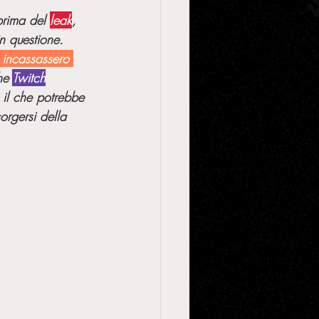
prima del 
leak
, 
n questione. 
 incassassero 
he 
Twitch
, il che potrebbe 
orgersi della 