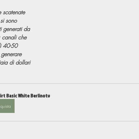
e scatenate 
 si sono 
iti generati da 
: canali che 
i 40-50 
a generare 
aia di dollari 
irt Basic White Berlinotv
quista