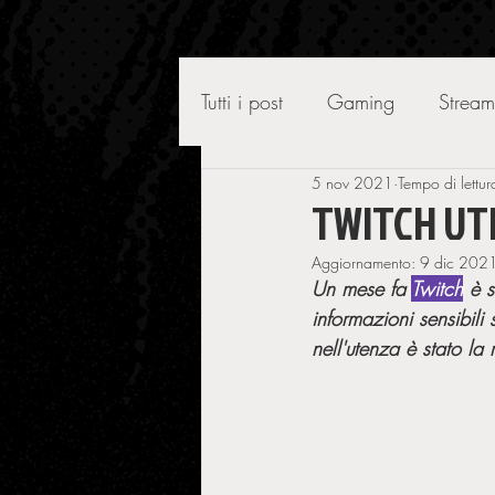
Tutti i post
Gaming
Stream
5 nov 2021
Tempo di lettur
TWITCH UT
Aggiornamento:
9 dic 202
Un mese fa 
Twitch
 è 
informazioni sensibili
nell'utenza è stato la 