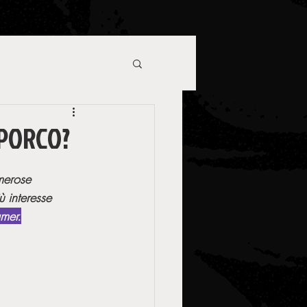
SPORCO?
merose 
ù interesse 
amer.