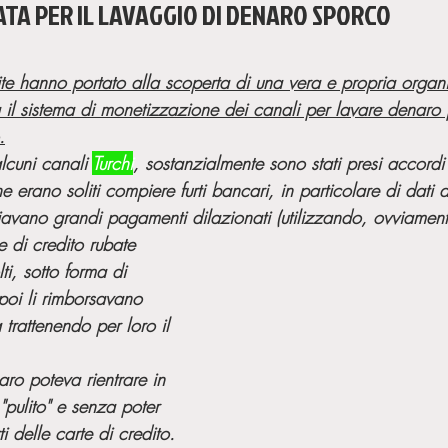
ATA PER IL LAVAGGIO DI DENARO SPORCO
ite hanno portato alla scoperta di una vera e propria organ
a il sistema di monetizzazione dei canali per lavare denaro
.
lcuni canali 
Turchi
, sostanzialmente sono stati presi accordi 
e erano soliti compiere furti bancari, in particolare di dati d
nviavano grandi pagamenti dilazionati (utilizzando, ovviamen
e di credito rubate
ti, sotto forma di 
poi li rimborsavano 
trattenendo per loro il 
ro poteva rientrare in 
pulito" e senza poter 
ti delle carte di credito.