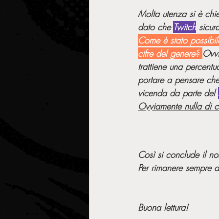
Molta utenza si è chi
dato che 
Twitch
 sicur
Come è stato possibil
cifre del genere?
Ovvi
trattiene una percentu
portare a pensare che 
vicenda da parte del 
Ovviamente nulla di c
Così si conclude il nos
Per rimanere sempre agg
Buona lettura!