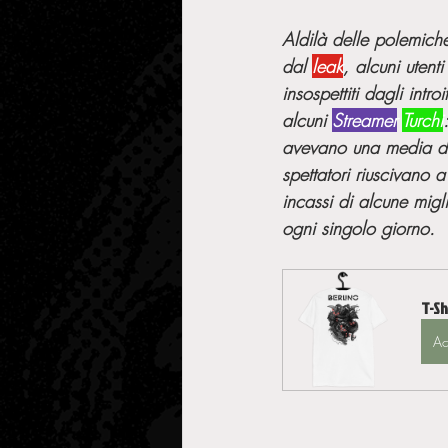
Aldilà delle polemich
dal 
leak
, alcuni utenti
insospettiti dagli intro
alcuni 
Streamer
Turchi
avevano una media d
spettatori riuscivano 
incassi di alcune migli
ogni singolo giorno. 
T-Sh
Ac