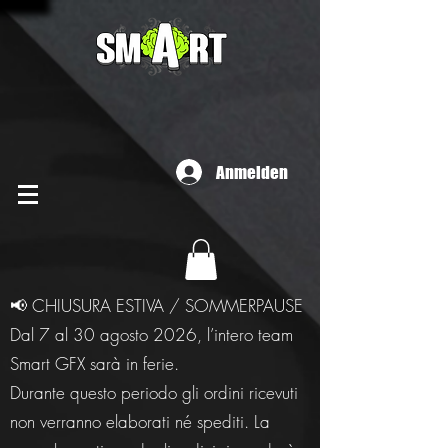
Anmelden
📢 CHIUSURA ESTIVA / SOMMERPAUSE
Dal 7 al 30 agosto 2026, l’intero team
Smart GFX sarà in ferie.
Durante questo periodo gli ordini ricevuti
non verranno elaborati né spediti. La