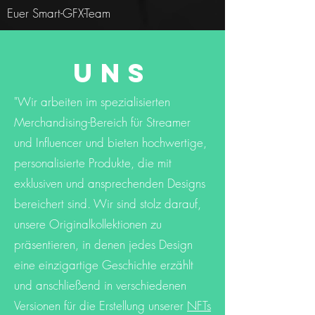
Euer Smart-GFX-Team
Uns
"Wir arbeiten im spezialisierten
Merchandising-Bereich für Streamer
und Influencer und bieten hochwertige,
personalisierte Produkte, die mit
exklusiven und ansprechenden Designs
bereichert sind. Wir sind stolz darauf,
unsere Originalkollektionen zu
präsentieren, in denen jedes Design
eine einzigartige Geschichte erzählt
und anschließend in verschiedenen
Versionen für die Erstellung unserer
NFTs