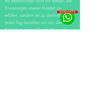
mit Beharrlichkeit nicht nur darauf, die
Erwartungen unserer Kunden zu
SUPPORTO
erfüllen, sondern sie zu übertreffen.
Jeden Tag bemühen wir uns, die
Schönheit unserer Geschichten und
unserer Kreationen in die Häuser und
Herzen unserer Kunden zu bringen."
Siehe unsere Kollektionen