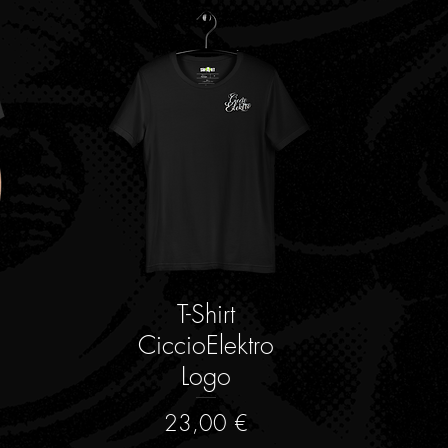
T-Shirt
Schnellansicht
CiccioElektro
Logo
d
Preis
23,00 €