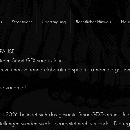
s
Streetwear
Übertragung
Rechtlicher Hinweis
Neue
RPAUSE
team Smart GFX sarà in ferie.
cevuti non verranno elaborati né spediti. La normale gestion
ne vacanze!
ust 2026 befindet sich das gesamte Smart-GFX-Team im Urla
ellungen werden weder bearbeitet noch versendet. Die regu