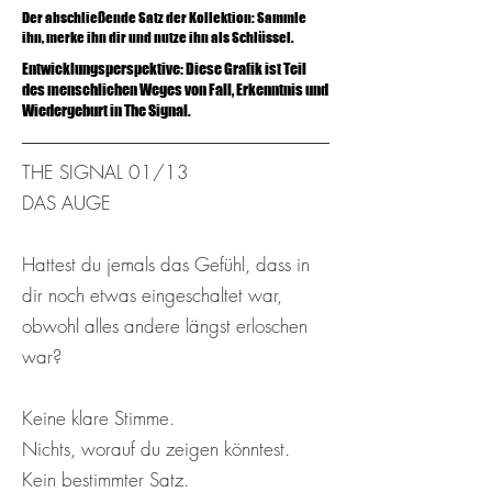
Der abschließende Satz der Kollektion: Sammle
ihn, merke ihn dir und nutze ihn als Schlüssel.
Entwicklungsperspektive: Diese Grafik ist Teil
des menschlichen Weges von Fall, Erkenntnis und
Wiedergeburt in The Signal.
THE SIGNAL 01/13
DAS AUGE
Hattest du jemals das Gefühl, dass in
dir noch etwas eingeschaltet war,
obwohl alles andere längst erloschen
war?
Keine klare Stimme.
Nichts, worauf du zeigen könntest.
Kein bestimmter Satz.