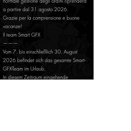
normale gestione degli ordini riprenderà
a partire dal 31 agosto 2026.
Grazie per la comprensione e buone
vacanze!
Il team Smart GFX
———
Vom 7. bis einschließlich 30. August
2026 befindet sich das gesamte Smart-
GFX-Team im Urlaub.
In diesem Zeitraum eingehende
Bestellungen werden weder bearbeitet
noch versendet. Die reguläre
Bestellbearbeitung beginnt wieder am
31. August 2026.
Vielen Dank für euer Verständnis und eine
schöne Sommerzeit!