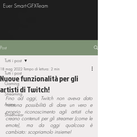
Euer Smart-GFX-Team
Post
Tutti i post
18 mag 2022
Tempo di lettura: 2 min
Tutti i post
Nuove funzionalità per gli
Gaming
artisti di Twitch!
Streaming
Fino ad oggi, Twitch non aveva dato 
Anime
nessuna possibilità di dare un vero e 
proprio riconoscimento agli artisti che 
Streetwear
creano contenuti per gli streamer (come le 
emote), ma da oggi qualcosa è 
cambiato: scopriamolo insieme!