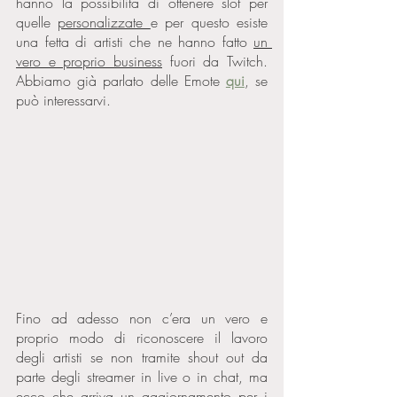
hanno la possibilità di ottenere slot per 
quelle 
personalizzate 
e per questo esiste 
una fetta di artisti che ne hanno fatto 
un 
vero e proprio business
 fuori da Twitch. 
Abbiamo già parlato delle Emote 
qui
, se 
può interessarvi. 
Fino ad adesso non c’era un vero e 
proprio modo di riconoscere il lavoro 
degli artisti se non tramite shout out da 
parte degli streamer in live o in chat, ma 
ecco che arriva un aggiornamento per i 