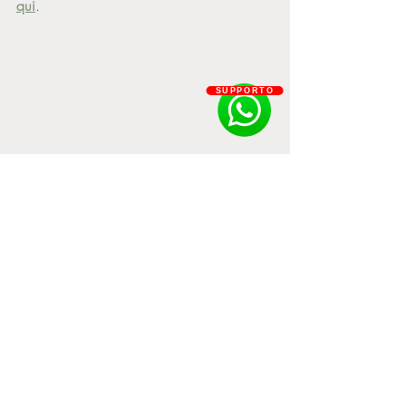
qui
.
SUPPORTO
E voi cosa ne pensate? 
Vi piace il nuovo aggiornamento? 
Pensate possa essere utile?
Fatecelo sapere nei commenti e 
ricordatevi di seguire il blog per rimanere 
connessi con le nuove notizie! 
Buona lettura!