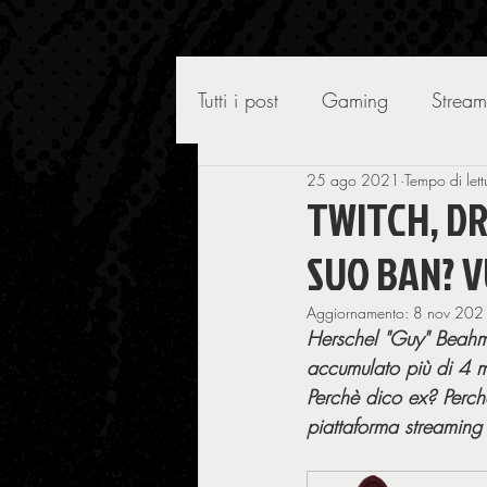
Tutti i post
Gaming
Stream
25 ago 2021
Tempo di lett
TWITCH, DR
SUO BAN? 
Aggiornamento:
8 nov 202
Herschel "Guy" Beahm
accumulato più di 4 mi
Perchè dico ex? Perch
piattaforma streaming 