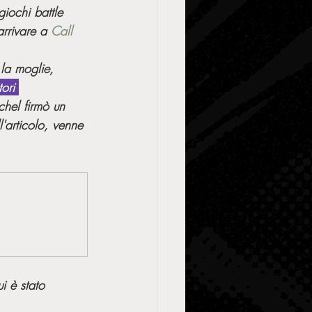
giochi battle 
arrivare a 
Call 
la moglie, 
ori 
hel firmò un 
'articolo, venne 
ui è stato 