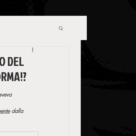
O DEL
ORMA!?
 aveva 
ente
 dalla 