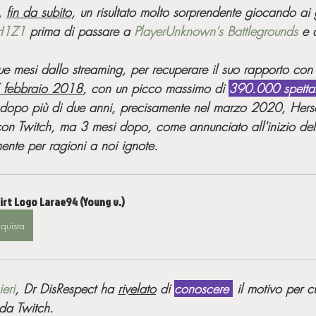
, 
fin da subito
, un risultato molto sorprendente giocando ai 
H1Z1
 prima di passare a 
PlayerUnknown's Battlegrounds
 e 
 
 mesi dallo streaming, per recuperare il suo rapporto con 
 5 febbraio 2018
, con un picco massimo di 
390.000 spettat
dopo più di due anni, precisamente nel marzo 2020, Hersc
con Twitch, ma 3 mesi dopo, come annunciato all'inizio dell
nte per ragioni a noi ignote.
irt Logo Larae94 (Young v.)
quista
ieri
, Dr DisRespect ha 
rivelato
 di 
conoscere 
 il motivo per c
da Twitch. 