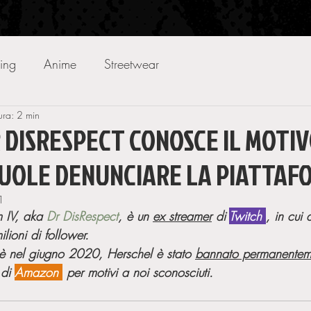
ing
Anime
Streetwear
ura: 2 min
 DISRESPECT CONOSCE IL MOTIV
VUOLE DENUNCIARE LA PIATTAF
1
 IV, aka 
Dr DisRespect
, è un 
ex streamer
 di 
Twitch 
, in cui
lioni di follower. 
è nel giugno 2020, Herschel è stato 
bannato permanentem
di 
Amazon 
 per motivi a noi sconosciuti.