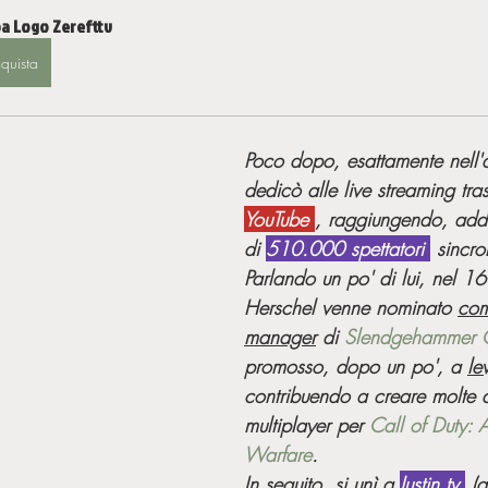
pa Logo Zerefttv
quista
Poco dopo, esattamente nell'
dedicò alle live streaming tra
YouTube 
, raggiungendo, addir
di 
510.000 spettatori 
 sincro
Parlando un po' di lui, nel 
Herschel venne nominato 
com
manager
 di 
Slendgehammer
promosso, dopo un po', a 
le
contribuendo a creare molte 
multiplayer per 
Call of Duty:
Warfare
. 
In seguito, si unì a 
Justin.tv 
 (