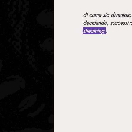
di come sia diventato
decidendo, successiva
streaming 
.