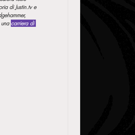
oria di Justin.tv e 
ndgehammer, 
 una 
carriera di 