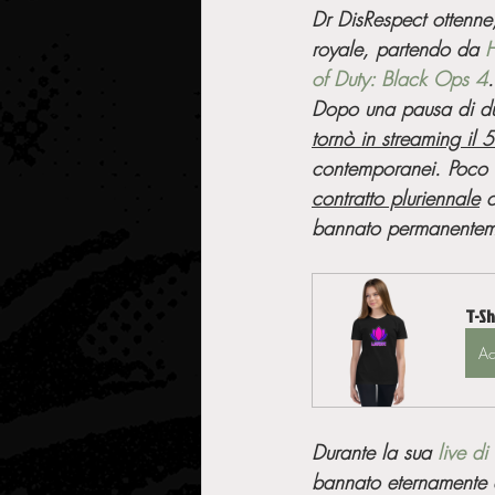
Dr DisRespect ottenne
royale, partendo da 
of Duty: Black Ops 4
.
Dopo una pausa di due
tornò in streaming il
contemporanei. Poco 
contratto pluriennale
 
bannato permanenteme
T-Sh
Ac
Durante la sua 
live di 
bannato eternamente 