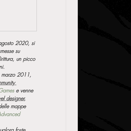
agosto 2020, si 
smesse su 
ittura, un picco 
ni.
16 marzo 2011, 
munity 
 Games
 e venne 
vel designer
, 
delle mappe 
 Advanced 
qualora foste 