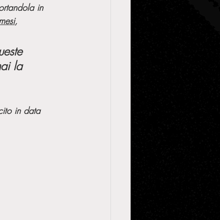
ortandola in 
mesi
, 
ueste 
ai la 
cito in data 