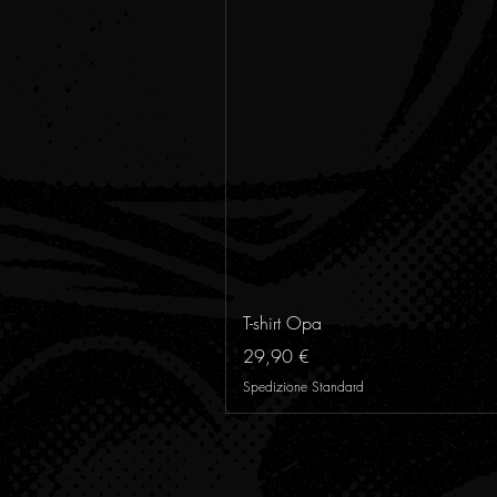
T-shirt Opa
Preis
29,90 €
Spedizione Standard