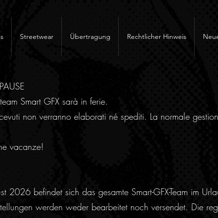
s
Streetwear
Übertragung
Rechtlicher Hinweis
Neue
RPAUSE
team Smart GFX sarà in ferie.
cevuti non verranno elaborati né spediti. La normale gestion
ne vacanze!
ust 2026 befindet sich das gesamte Smart-GFX-Team im Urla
ellungen werden weder bearbeitet noch versendet. Die regu