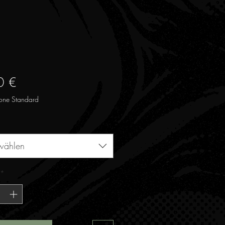
Preis
0 €
one Standard
wählen
*