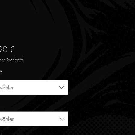
Preis
90 €
one Standard
*
wählen
wählen