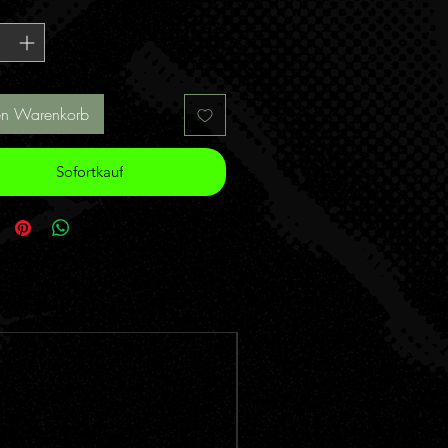
*
en Warenkorb
Sofortkauf