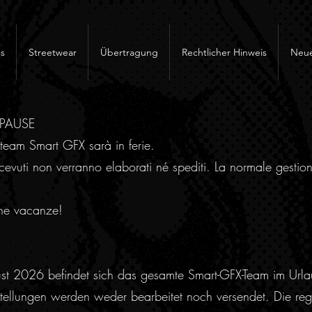
s
Streetwear
Übertragung
Rechtlicher Hinweis
Neue
RPAUSE
team Smart GFX sarà in ferie.
cevuti non verranno elaborati né spediti. La normale gestion
ne vacanze!
ust 2026 befindet sich das gesamte Smart-GFX-Team im Urla
ellungen werden weder bearbeitet noch versendet. Die regu