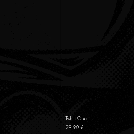
T-shirt Opa
Preis
29,90 €