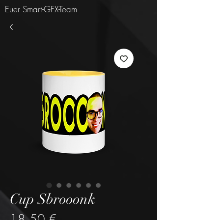
Euer Smart-GFX-Team
Cup Sbrooonk
Preis
18,50 €