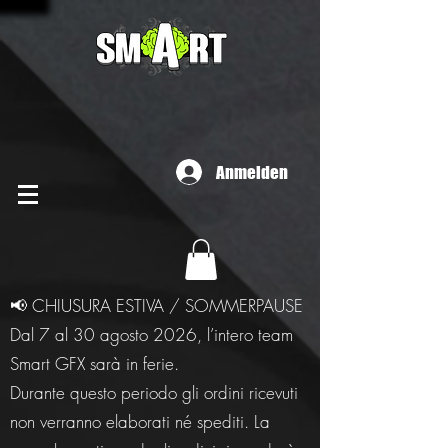
Anmelden
📢 CHIUSURA ESTIVA / SOMMERPAUSE
Dal 7 al 30 agosto 2026, l’intero team
Smart GFX sarà in ferie.
Durante questo periodo gli ordini ricevuti
non verranno elaborati né spediti. La