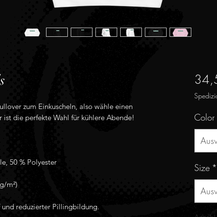
34,
s
Spedizi
ullover zum Einkuscheln, also wähle einen 
Color
Aus
Size
*
Aus