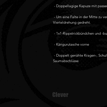
 - Um eine Falte in der Mitte zu vermeiden, wird die Karosserie um eine 
 - Doppelt genähte Kragen-, Schulter-, Armausschnitt-, Bündchen- und 
Saumabschlüsse
Clever