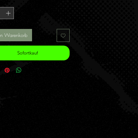
*
en Warenkorb
Sofortkauf