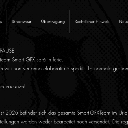
s
Streetwear
Übertragung
Rechtlicher Hinweis
Neue
RPAUSE
team Smart GFX sarà in ferie.
cevuti non verranno elaborati né spediti. La normale gestion
ne vacanze!
ust 2026 befindet sich das gesamte Smart-GFX-Team im Urla
ellungen werden weder bearbeitet noch versendet. Die regu