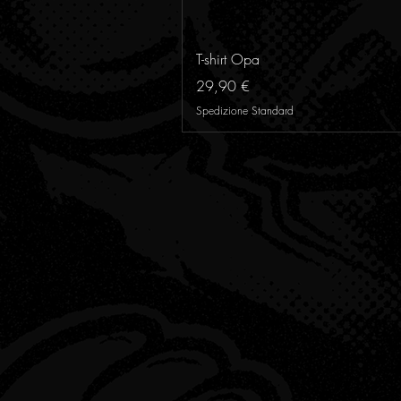
T-shirt Opa
Preis
29,90 €
Spedizione Standard