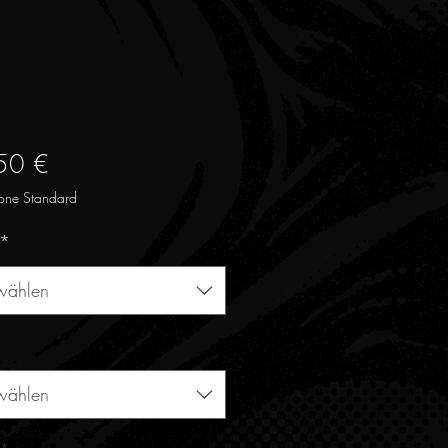
Preis
50 €
one Standard
*
wählen
wählen