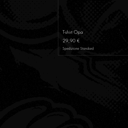
T-shirt Opa
Preis
29,90 €
Spedizione Standard