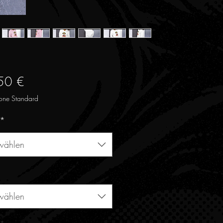
Preis
50 €
one Standard
*
wählen
wählen