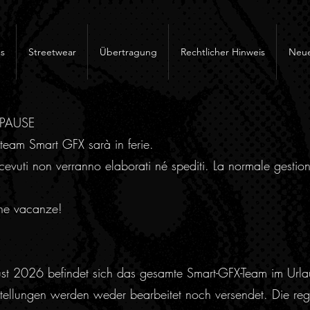
s
Streetwear
Übertragung
Rechtlicher Hinweis
Neue
RPAUSE
team Smart GFX sarà in ferie.
cevuti non verranno elaborati né spediti. La normale gestion
ne vacanze!
ust 2026 befindet sich das gesamte Smart-GFX-Team im Urla
ellungen werden weder bearbeitet noch versendet. Die regu