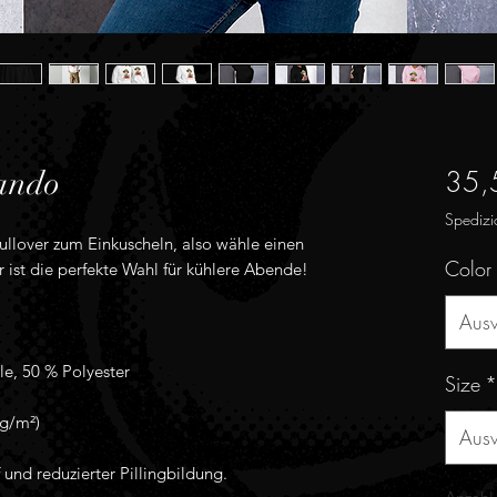
35,
cando
Spedizi
ullover zum Einkuscheln, also wähle einen 
Color
Aus
Size
*
Aus