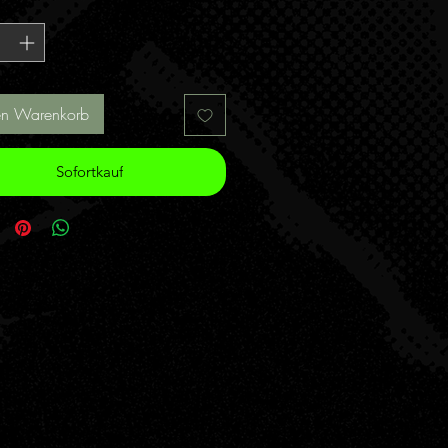
*
en Warenkorb
Sofortkauf