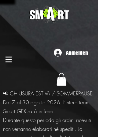
Anmelden
📢 CHIUSURA ESTIVA / SOMMERPAUSE
Dal 7 al 30 agosto 2026, l’intero team
Smart GFX sarà in ferie.
Durante questo periodo gli ordini ricevuti
non verranno elaborati né spediti. La