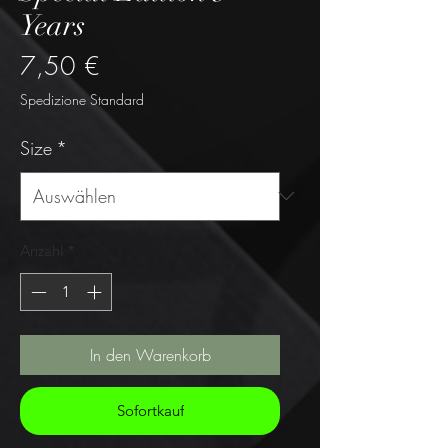
Years
Preis
7,50 €
Spedizione Standard
Size
*
Anzahl
*
In den Warenkorb
Sofortkauf