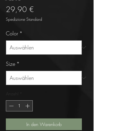
Preis
29,90 €
Spedizione Standard
Color
*
Size
*
Anzahl
*
In den Warenkorb