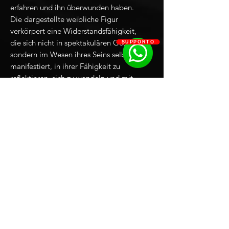
erfahren und ihn überwunden haben.
Die dargestellte weibliche Figur
verkörpert eine Widerstandsfähigkeit,
die sich nicht in spektakulären Gesten,
SUPPORTO
sondern im Wesen ihres Seins selbst
manifestiert, in ihrer Fähigkeit zu
reflektieren, sich zu wandeln und mit
Würde aus ihrer Asche aufzuerstehen.
Die Narben, die sie trägt, sind sichtbar,
doch sie zeugen auch von dem, was sie
überwunden hat: keine Verherrlichung
des Leidens an sich, sondern eine
Hommage an die menschliche
Fähigkeit zu überleben und selbst in
den verheerendsten Erfahrungen Sinn
zu finden, Schönheit dort
wiederzuentdecken, wo alles zerstört
scheint. Das Werk ist eine Hymne an
die Widerstandskraft, an die Kraft der