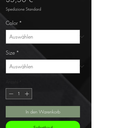
Spedizione Standard
Color
*
Size
*
Anzahl
*
In den Warenkorb
Sofortkauf