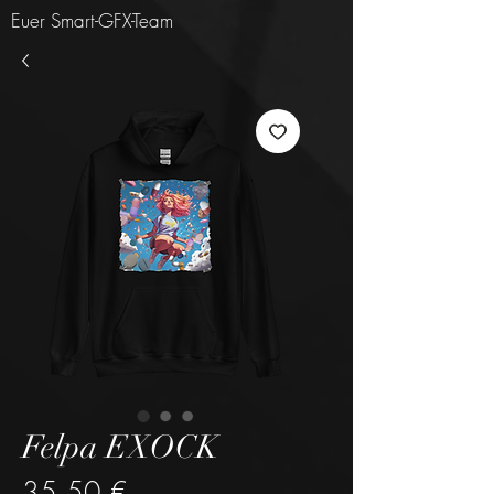
Euer Smart-GFX-Team
Felpa EXOCK
Preis
35,50 €