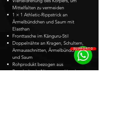
Vierteldrehung des Körpers, um
Mittelfalten zu vermeiden
1 × 1 Athletic-Rippstrick an
Ärmelbündchen und Saum mit
Elasthan
Fronttasche im Känguru-Stil
Doppelnähte an Kragen, Schultern,
SUPPORTO
Armausschnitten, Ärmelbündchen
und Saum
Rohprodukt bezogen aus
Bangladesch, Nicaragua, Honduras
oder El Salvador
Clever
Limited