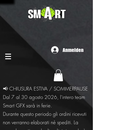
Anmelden
📢 CHIUSURA ESTIVA / SOMMERPAUSE
Dal 7 al 30 agosto 2026, l’intero team
Smart GFX sarà in ferie.
Durante questo periodo gli ordini ricevuti
non verranno elaborati né spediti. La