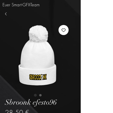
Euer Smart-GFX-Team
Sbroonk efesto96
Preis
28,50 €