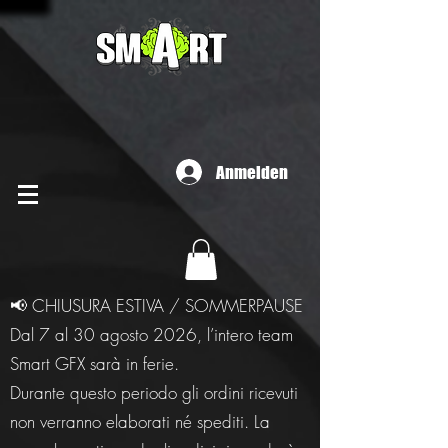
Anmelden
📢 CHIUSURA ESTIVA / SOMMERPAUSE
Dal 7 al 30 agosto 2026, l’intero team
Smart GFX sarà in ferie.
Durante questo periodo gli ordini ricevuti
non verranno elaborati né spediti. La