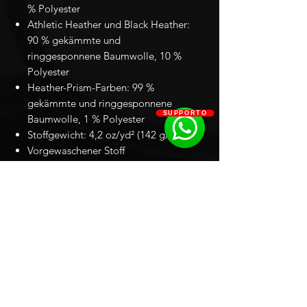
% Polyester
Athletic Heather und Black Heather:
90 % gekämmte und
ringgesponnene Baumwolle, 10 %
Polyester
Heather-Prism-Farben: 99 %
gekämmte und ringgesponnene
SUPPORTO
Baumwolle, 1 % Polyester
Stoffgewicht: 4,2 oz/yd² (142 g/m²)
Vorgewaschener Stoff
Seitennähte
Schulter-zu-Schulter-Nackenband
Clever
Limited