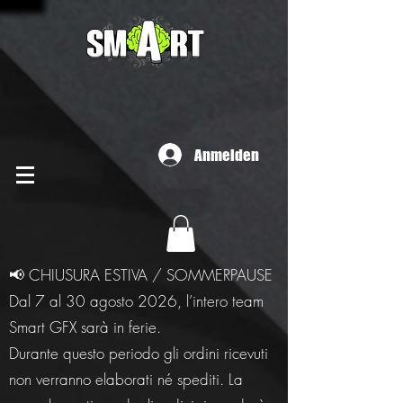
Anmelden
📢 CHIUSURA ESTIVA / SOMMERPAUSE
Dal 7 al 30 agosto 2026, l’intero team
Smart GFX sarà in ferie.
Durante questo periodo gli ordini ricevuti
non verranno elaborati né spediti. La