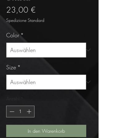
Preis
23,00 €
Spedizione Standard
Color
*
Size
*
Anzahl
*
In den Warenkorb