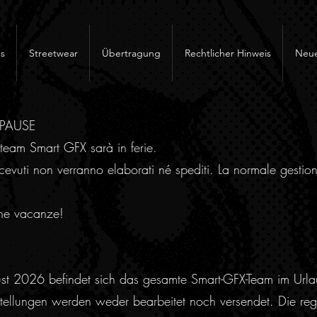
s
Streetwear
Übertragung
Rechtlicher Hinweis
Neue
RPAUSE
team Smart GFX sarà in ferie.
cevuti non verranno elaborati né spediti. La normale gestion
ne vacanze!
ust 2026 befindet sich das gesamte Smart-GFX-Team im Urla
ellungen werden weder bearbeitet noch versendet. Die regu