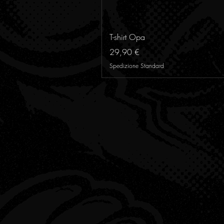
T-shirt Opa
Preis
29,90 €
Spedizione Standard