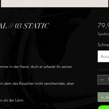
79,
L // 03 STATIC
Spedizi
Schne
Aus
mmer in der Hand, doch er schenkt ihr seinen
Anzahl
in dem das Rauschen nicht verschwindet, aber
In d
en als der Lärm.