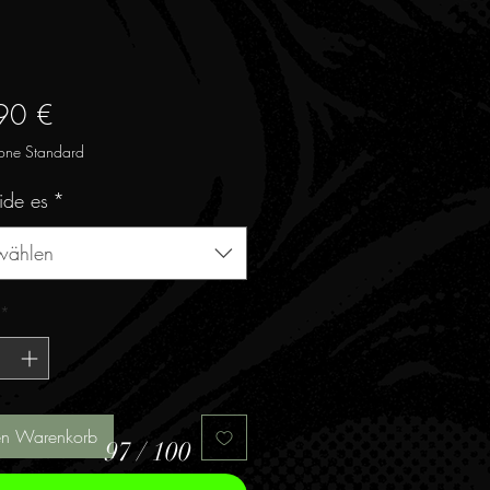
Preis
90 €
one Standard
ide es
*
wählen
*
en Warenkorb
97 / 100