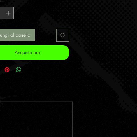
tà
*
ungi al carrello
Acquista ora