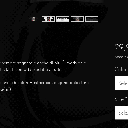
29,
Spedizi
te sempre sognato e anche di più. È morbida e 
Color
ticità. È comoda e adatta a tutti.
Sele
d anelli (i colori Heather contengono poliestere)
 g/m²)
Size
*
Sele