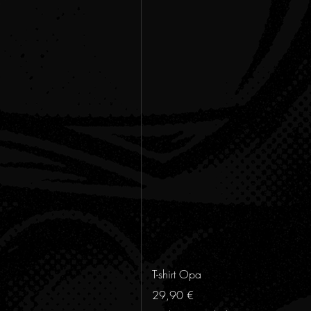
T-shirt Opa
Prezzo
29,90 €