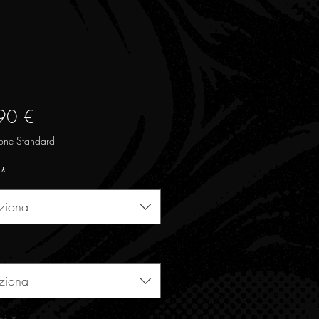
Prezzo
90 €
one Standard
*
ziona
ziona