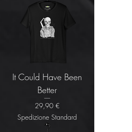
It Could Have Been
Better
Prezzo
29,90 €
Spedizione Standard