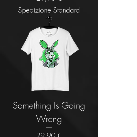
Spedizione Standard
Something Is Going
Wrong
Prezzo
29,90 €