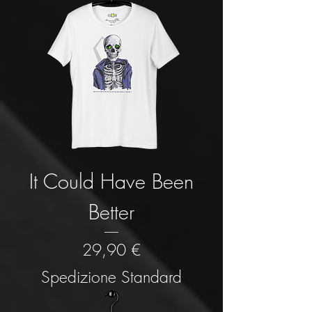
It Could Have Been
Better
Prezzo
29,90 €
Spedizione Standard