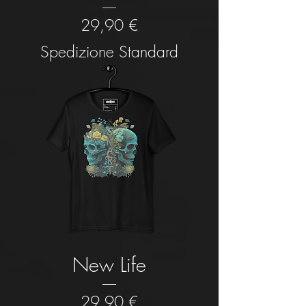
Prezzo
29,90 €
Spedizione Standard
New Life
Prezzo
29,90 €