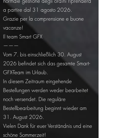
normale gestione degli ordini riprenderà
a partire dal 31 agosto 2026.
Grazie per la comprensione e buone
vacanze!
Il team Smart GFX
———
Vom 7. bis einschließlich 30. August
2026 befindet sich das gesamte Smart-
GFX-Team im Urlaub.
In diesem Zeitraum eingehende
Bestellungen werden weder bearbeitet
noch versendet. Die reguläre
Bestellbearbeitung beginnt wieder am
31. August 2026.
Vielen Dank für euer Verständnis und eine
schöne Sommerzeit!