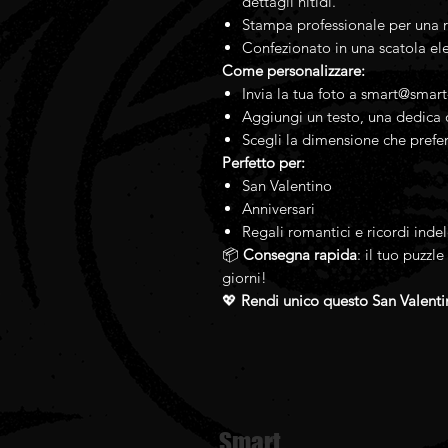
dettagli nitidi.
Stampa professionale per una r
Confezionato in una scatola ele
Come personalizzare:
Invia la tua foto a smart@smart
Aggiungi un testo, una dedica o
Scegli la dimensione che prefer
Perfetto per:
San Valentino
Anniversari
Regali romantici e ricordi indel
📦
Consegna rapida
: il tuo puzzl
giorni!
💖
Rendi unico questo San Valenti
Smart