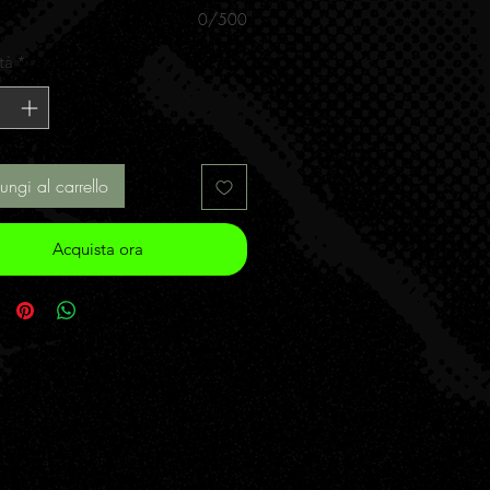
0/500
tà
*
ungi al carrello
Acquista ora