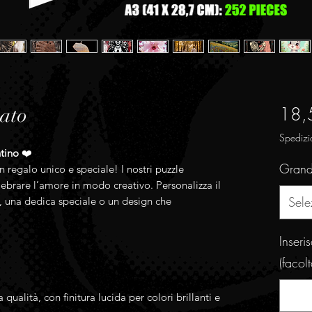
18,
zato
Spedizi
ntino
❤️
Gran
 regalo unico e speciale! I nostri puzzle
elebrare l’amore in modo creativo. Personalizza il
Sele
, una dedica speciale o un design che
Inseri
(facolt
 qualità, con finitura lucida per colori brillanti e