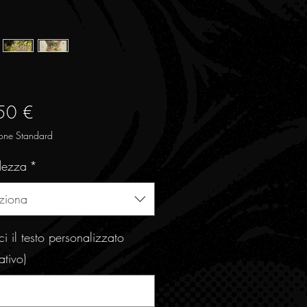
Prezzo
50 €
one Standard
dezza
*
ziona
sci il testo personalizzato
ativo)