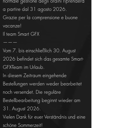
normale gestione degli ordini riprenderà
a partire dal 31 agosto 2026.
Grazie per la comprensione e buone
vacanze!
Il team Smart GFX
———
Vom 7. bis einschließlich 30. August
2026 befindet sich das gesamte Smart-
GFX-Team im Urlaub.
In diesem Zeitraum eingehende
Bestellungen werden weder bearbeitet
noch versendet. Die reguläre
Bestellbearbeitung beginnt wieder am
31. August 2026.
Vielen Dank für euer Verständnis und eine
schöne Sommerzeit!