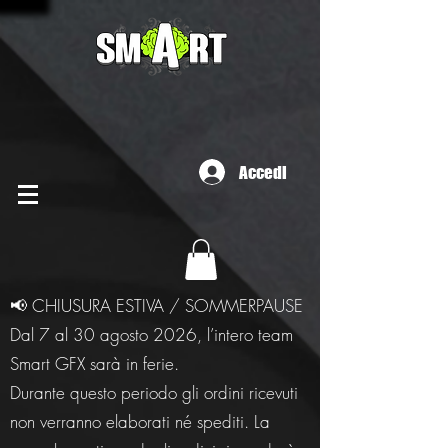
Accedi
📢 CHIUSURA ESTIVA / SOMMERPAUSE
Dal 7 al 30 agosto 2026, l’intero team
Smart GFX sarà in ferie.
Durante questo periodo gli ordini ricevuti
non verranno elaborati né spediti. La