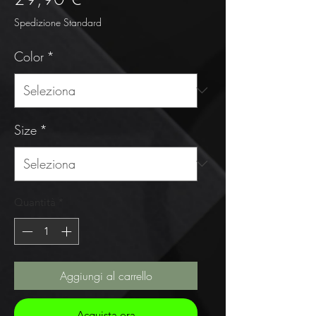
Spedizione Standard
Color
*
Size
*
Quantità
*
Aggiungi al carrello
Acquista ora