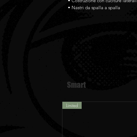
• Costruzione con cuciture laterali
• Nastri da spalla a spalla
Smart
Limited