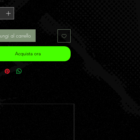
tà
*
ungi al carrello
Acquista ora