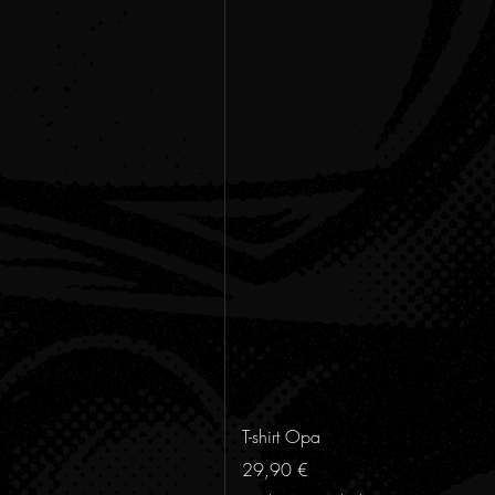
T-shirt Opa
Prezzo
29,90 €