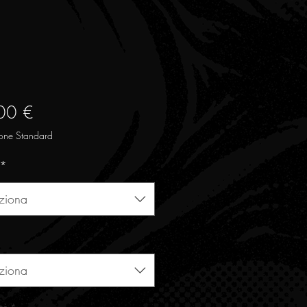
Prezzo
00 €
one Standard
*
ziona
ziona