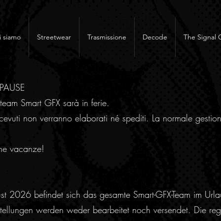
i siamo
Streetwear
Trasmissione
Decode
The Signal 
RPAUSE
team Smart GFX sarà in ferie.
cevuti non verranno elaborati né spediti. La normale gestion
ne vacanze!
ust 2026 befindet sich das gesamte Smart-GFX-Team im Urla
ellungen werden weder bearbeitet noch versendet. Die regu