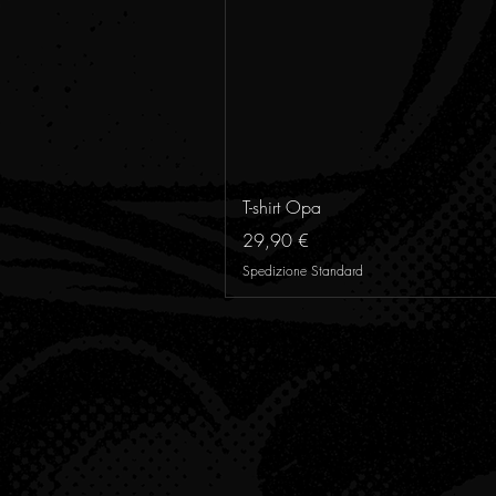
T-shirt Opa
Prezzo
29,90 €
Spedizione Standard