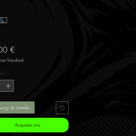
Prezzo
00 €
one Standard
tà
*
ungi al carrello
Acquista ora