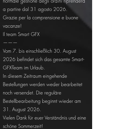
normale gestione degli ordini riprenderà
a partire dal 31 agosto 2026.
Grazie per la comprensione e buone
vacanze!
Il team Smart GFX
———
Vom 7. bis einschließlich 30. August
2026 befindet sich das gesamte Smart-
GFX-Team im Urlaub.
In diesem Zeitraum eingehende
Bestellungen werden weder bearbeitet
noch versendet. Die reguläre
Bestellbearbeitung beginnt wieder am
31. August 2026.
Vielen Dank für euer Verständnis und eine
schöne Sommerzeit!