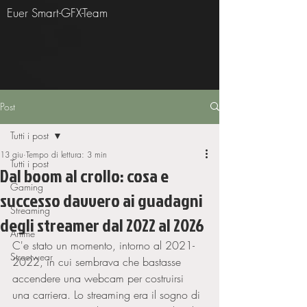
Euer Smart-GFX-Team
Post
Tutti i post
13 giu
Tempo di lettura: 3 min
Tutti i post
Dal boom al crollo: cosa e
Gaming
successo davvero ai guadagni
Streaming
degli streamer dal 2022 al 2026
Anime
C'e stato un momento, intorno al 2021-
Streetwear
2022, in cui sembrava che bastasse 
accendere una webcam per costruirsi 
una carriera. Lo streaming era il sogno di 