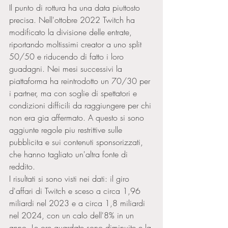
Il punto di rottura ha una data piuttosto 
precisa. Nell'ottobre 2022 Twitch ha 
modificato la divisione delle entrate, 
riportando moltissimi creator a uno split 
50/50 e riducendo di fatto i loro 
guadagni. Nei mesi successivi la 
piattaforma ha reintrodotto un 70/30 per 
i partner, ma con soglie di spettatori e 
condizioni difficili da raggiungere per chi 
non era gia affermato. A questo si sono 
aggiunte regole piu restrittive sulle 
pubblicita e sui contenuti sponsorizzati, 
che hanno tagliato un'altra fonte di 
reddito.
I risultati si sono visti nei dati: il giro 
d'affari di Twitch e sceso a circa 1,96 
miliardi nel 2023 e a circa 1,8 miliardi 
nel 2024, con un calo dell'8% in un 
anno. Le ore guardate sono diminuite e la 