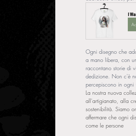
I Wa
Ac
Ogni disegno che ador
a mano libera, con una
raccontano storie di v
dedizione. Non c'è nu
percepiscono in ogni t
La nostra nuova collez
all'artigianato, alla cr
sostenibilità. Siamo or
affermare che ogni di
come le persone 