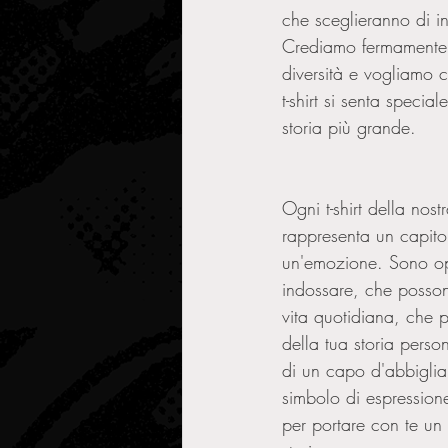
che sceglieranno di ind
Crediamo fermamente 
diversità e vogliamo c
t-shirt si senta specia
storia più grande.
Ogni t-shirt della nost
rappresenta un capito
un'emozione. Sono op
indossare, che posso
vita quotidiana, che 
della tua storia perso
di un capo d'abbigli
simbolo di espressio
per portare con te un 