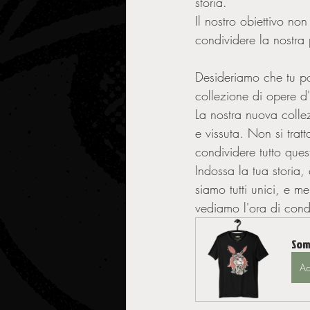
storia.
Il nostro obiettivo non
condividere la nostra 
Desideriamo che tu po
collezione di opere d'
La nostra nuova colle
e vissuta. Non si trat
condividere tutto ques
Indossa la tua storia, 
siamo tutti unici, e m
vediamo l'ora di condi
Som
Ac