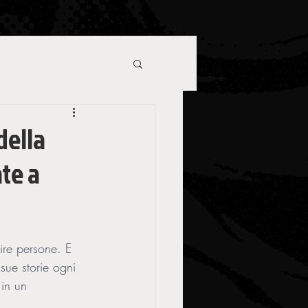
della
te a
nire persone. E 
sue storie ogni 
 in un 