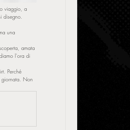
sto viaggio, a 
ni disegno. 
 ma una 
 scoperta, amata 
diamo l'ora di 
irt. Perché 
a giornata. Non 