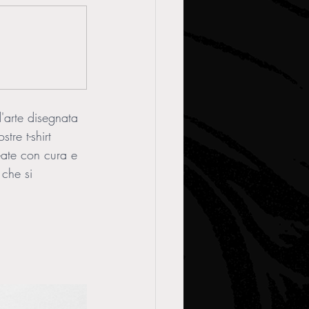
'arte disegnata 
re t-shirt 
eate con cura e 
che si 