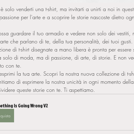
 è solo venderti una t-shirt, ma invitarti a unirti a noi in que
passione per l'arte e a scoprire le storie nascoste dietro og
ssa guardare il tuo armadio e vedere non solo dei vestiti,
arte che parlano di te, della tua personalità, dei tuoi gusti.
zione di t-shirt disegnate a mano libera è pronta per essere
ta solo di moda, ma di passione, di arte, di storie. E non ve
to con te.
esprimi la tua arte. Scopri la nostra nuova collezione di t-sh
eritiamo di esprimere la nostra unicità in ogni momento dell
videre queste storie con te. Ti aspettiamo.
ething Is Going Wrong V2
quista