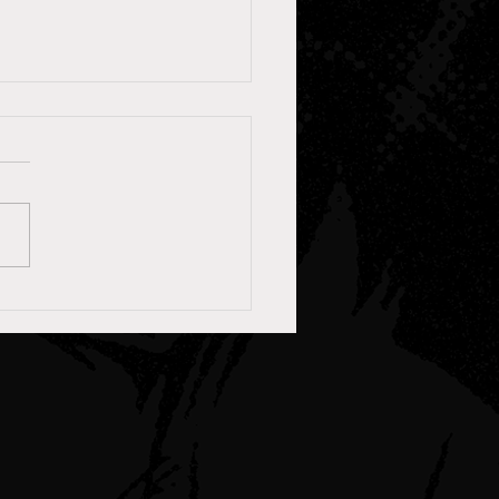
é ogni streamer dovrebbe
 il proprio merch (e come
lo nel modo giusto)