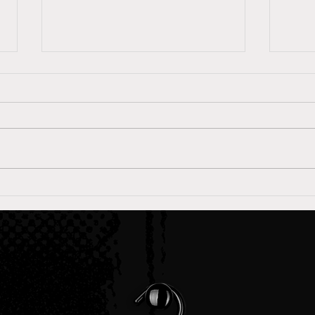
Streetwear per streamer: perché
Perch
il merch non è più solo una
avere
maglietta
crear