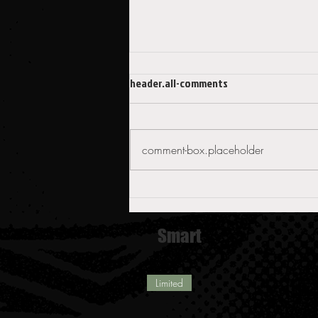
header.all-comments
comment-box.placeholder
Streetwear e gaming culture:
perché i gamer amano lo stile
urban
Smart
Limited