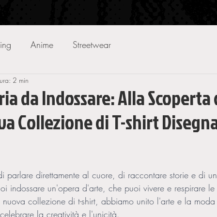
ing
Anime
Streetwear
tura: 2 min
ria da Indossare: Alla Scoperta 
a Collezione di T-shirt Disegna
di parlare direttamente al cuore, di raccontare storie e di u
oi indossare un'opera d'arte, che puoi vivere e respirare le 
nuova collezione di t-shirt, abbiamo unito l'arte e la moda
elebrare la creatività e l'unicità.