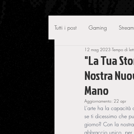
Tutti i post
Gaming
Stream
12 mag 2023
Tempo di let
"La Tua Sto
Nostra Nuov
Mano
Aggiornamento:
22 apr
L'arte ha la capacità 
se ti dicessimo che pu
giorno? Con la nostra 
abbraccio unico, per c