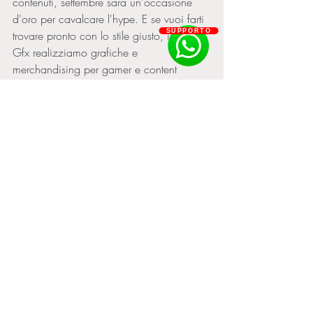
contenuti, settembre sara un'occasione 
d'oro per cavalcare l'hype. E se vuoi farti 
SUPPORTO
trovare pronto con lo stile giusto, in Smart 
Gfx realizziamo grafiche e 
merchandising per gamer e content 
creator. Dai un'occhiata alla nostra 
collezione Streetwear o scrivici — perche 
i grandi giochi passano, ma il tuo brand 
resta affilato.
Gaming
Post recenti
Mostra tutti