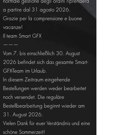
normale gestione degli ordini riprenderà
a partire dal 31 agosto 2026.
Grazie per la comprensione e buone
vacanze!
Il team Smart GFX
———
Vom 7. bis einschließlich 30. August
2026 befindet sich das gesamte Smart-
GFX-Team im Urlaub.
In diesem Zeitraum eingehende
Bestellungen werden weder bearbeitet
noch versendet. Die reguläre
Bestellbearbeitung beginnt wieder am
31. August 2026.
Vielen Dank für euer Verständnis und eine
schöne Sommerzeit!