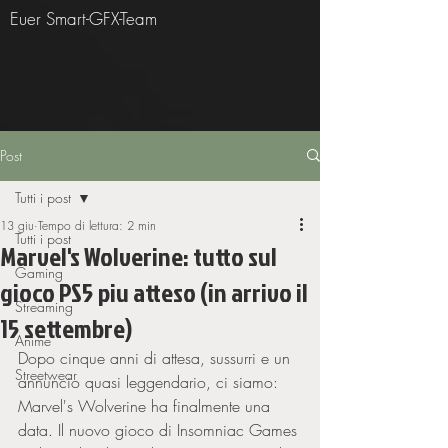
Euer Smart-GFX-Team
Post
Tutti i post
13 giu
Tempo di lettura: 2 min
Tutti i post
Marvel's Wolverine: tutto sul
Gaming
gioco PS5 piu atteso (in arrivo il
Streaming
15 settembre)
Anime
Dopo cinque anni di attesa, sussurri e un 
Streetwear
annuncio quasi leggendario, ci siamo: 
Marvel's Wolverine ha finalmente una 
data. Il nuovo gioco di Insomniac Games 