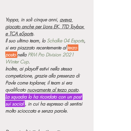
Yoppa, in soli cinque anni, 
aveva 
giocato anche per Lions EK, TTD Toybox 
e TCA eSports
. 
Il suo ultimo team, lo 
Schalke 04 Esports
, 
si era piazzato recentemente al 
terzo 
posto 
nella 
PRM Pro Division 2021 
Winter Cup
. 
Inoltre, ai playoff estivi nella stessa 
competizione, grazie alla presenza di 
Pavle come toplaner, il team si era 
qualificato 
nuovamente al terzo posto
. 
La squadra lo ha ricordato con un post 
sui social 
, in cui ha espresso di sentirsi 
molto scioccata e senza parole.