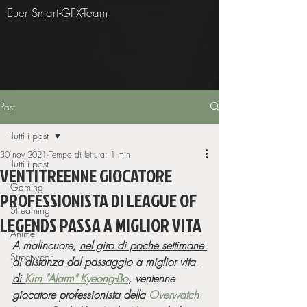
Euer Smart-GFX-Team
Post
Tutti i post
30 nov 2021
Tempo di lettura: 1 min
Tutti i post
VENTITREENNE GIOCATORE
Gaming
PROFESSIONISTA DI LEAGUE OF
Streaming
LEGENDS PASSA A MIGLIOR VITA
Anime
A malincuore, 
nel giro di poche settimane 
Streetwear
di distanza dal passaggio a miglior vita 
di 
Kim "Alarm" Kyeong-Bo
, ventenne 
giocatore professionista della 
Overwatch 