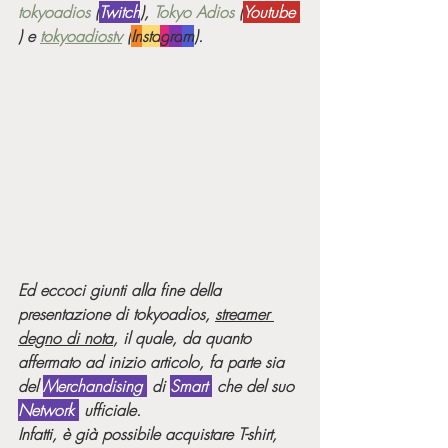
tokyoadios
 (
Twitch
), 
Tokyo Adios
 (
Youtube 
) e 
tokyoadiostv
 (
In
sta
g
ra
m
).
Ed eccoci giunti alla fine della 
presentazione di tokyoadios, 
streamer 
degno di nota
, il quale, da quanto 
affermato ad inizio articolo, fa parte sia 
del 
Merchandising 
 di 
Smart 
 che del suo 
Network 
 ufficiale. 
Infatti, è già possibile acquistare T-shirt, 