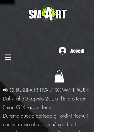
Accedi
📢 CHIUSURA ESTIVA / SOMMERPAUSE
Dal 7 al 30 agosto 2026, l’intero team
Smart GFX sarà in ferie.
Durante questo periodo gli ordini ricevuti
non verranno elaborati né spediti. La