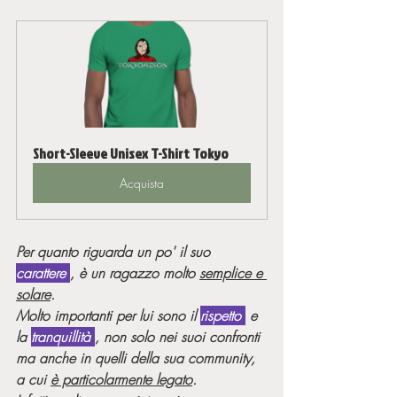
Short-Sleeve Unisex T-Shirt Tokyo
Acquista
Per quanto riguarda un po' il suo 
carattere 
, è un ragazzo molto 
semplice e 
solare
.
Molto importanti per lui sono il 
rispetto 
 e 
la 
tranquillità 
, non solo nei suoi confronti 
ma anche in quelli della sua community, 
a cui 
è particolarmente legato
.