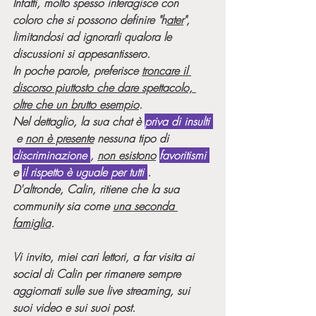
Infatti, molto spesso interagisce con 
coloro che si possono definire "h
ater
", 
limitandosi ad ignorarli qualora le 
discussioni si appesantissero. 
In poche parole, preferisce 
troncare il 
discorso piuttosto che dare spettacolo, 
oltre che un brutto esempio
. 
Nel dettaglio, la sua chat è 
priva di insulti 
 e 
non è presente
 nessuna tipo di 
discriminazione 
, 
non esistono
favoritismi 
e 
il rispetto è uguale per tutti 
.
D'altronde, Calin, ritiene che la sua 
community sia come 
una seconda 
famiglia
.
Vi invito, miei cari lettori, a far visita ai 
social di Calin per rimanere sempre 
aggiornati sulle sue live streaming, sui 
suoi video e sui suoi post.