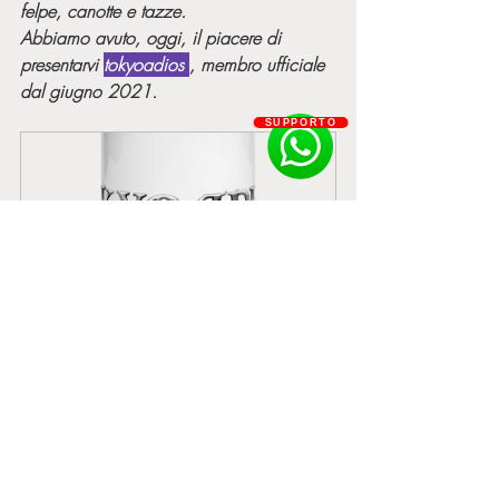
felpe, canotte e tazze.
Abbiamo avuto, oggi, il piacere di 
presentarvi 
tokyoadios 
, membro ufficiale 
dal giugno 2021.
SUPPORTO
Tazza Tokyoadios
Acquista
Così si conclude il nostro articolo di 
oggi. 
Voi cosa ne pensate? 