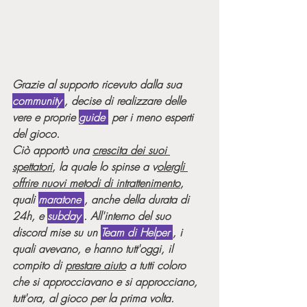
Grazie al supporto ricevuto dalla sua 
community 
, decise di realizzare delle 
vere e proprie 
guide 
 per i meno esperti 
del gioco.
Ciò apportò una 
crescita dei suoi 
spettatori
, la quale lo spinse a v
olergli 
offrire nuovi metodi di intrattenimento
, 
quali 
maratone 
, anche della durata di 
24h, e 
subday 
. All'interno del suo 
discord mise su un 
Team di Helper 
, i 
quali avevano, e hanno tutt'oggi, il 
compito di 
prestare aiuto
 a tutti coloro 
che si approcciavano e si approcciano, 
tutt'ora, al gioco per la prima volta. 