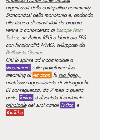
vincendo svariati tornei ufficiali
organizzati dalle corrispettive community.
Stancandosi della monotonia e, andando 
alla ricerca di nuovi titoli da provare, 
venne a conoscenza di 
Escape From 
Tarkov
, un Action RPG e Hardcore FPS 
con funzionalità MMO, sviluppato da 
Battlestate Games
. 
Chi lo spinse ad incominciare a 
streammare 
 sulla piattaforma live 
streaming di 
Amazon 
 fu 
suo figlio, 
anch'esso appassionato di videogiochi
. 
Di conseguenza, da 7 mesi a questa 
parte, 
Tarkov 
 è diventato il 
contenuto 
principale
 dei suoi canali 
Twitch 
 e 
YouTube 
.