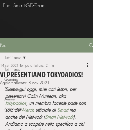
Euer Smart-GFX-Team
Post
Tutti i post
14 set 2021
Tempo di lettura: 2 min
Tutti i post
VI PRESENTIAMO TOKYOADIOS!
Gaming
Aggiornamento:
8 nov 2021
Siamo qui oggi, miei cari lettori, per 
Streaming
presentarvi Calin Muntean, aka 
Anime
tokyoadios
, un membro facente parte non 
Streetwear
solo del 
Merch
 ufficiale di 
Smart
 ma 
anche del Network (
Smart Network
).
Andiamo a scoprire nello specifico a chi 