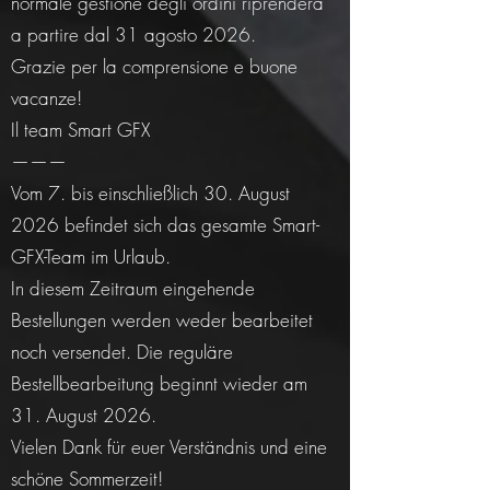
normale gestione degli ordini riprenderà
a partire dal 31 agosto 2026.
Grazie per la comprensione e buone
vacanze!
Il team Smart GFX
———
Vom 7. bis einschließlich 30. August
2026 befindet sich das gesamte Smart-
GFX-Team im Urlaub.
In diesem Zeitraum eingehende
Bestellungen werden weder bearbeitet
noch versendet. Die reguläre
Bestellbearbeitung beginnt wieder am
31. August 2026.
Vielen Dank für euer Verständnis und eine
schöne Sommerzeit!