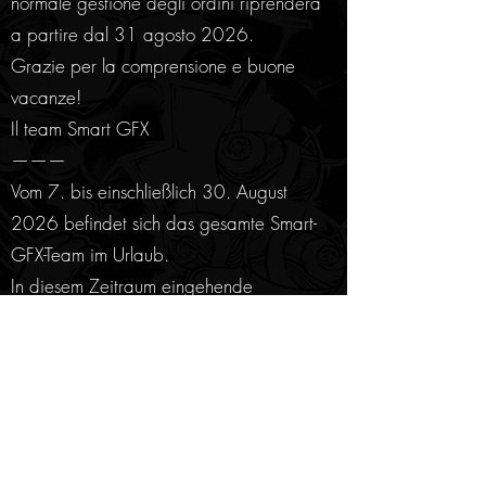
normale gestione degli ordini riprenderà
a partire dal 31 agosto 2026.
Grazie per la comprensione e buone
vacanze!
Il team Smart GFX
———
Vom 7. bis einschließlich 30. August
2026 befindet sich das gesamte Smart-
GFX-Team im Urlaub.
In diesem Zeitraum eingehende
Bestellungen werden weder bearbeitet
noch versendet. Die reguläre
Bestellbearbeitung beginnt wieder am
31. August 2026.
Vielen Dank für euer Verständnis und eine
schöne Sommerzeit!