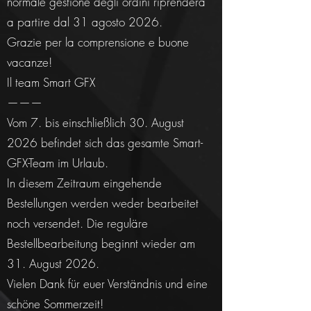
normale gestione degli ordini riprenderà
a partire dal 31 agosto 2026.
Grazie per la comprensione e buone
vacanze!
Il team Smart GFX
———
Vom 7. bis einschließlich 30. August
2026 befindet sich das gesamte Smart-
GFX-Team im Urlaub.
In diesem Zeitraum eingehende
Bestellungen werden weder bearbeitet
noch versendet. Die reguläre
Bestellbearbeitung beginnt wieder am
31. August 2026.
Vielen Dank für euer Verständnis und eine
schöne Sommerzeit!