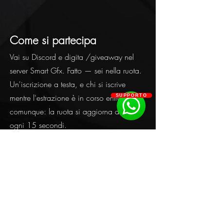
Come si partecipa
Vai su Discord e digita /giveaway nel
server Smart Gfx. Fatto — sei nella ruota.
Un'iscrizione a testa, e chi si iscrive
mentre l'estrazione è in corso entra
SUPPORTO
comunque: la ruota si aggiorna da sola
ogni 15 secondi.
Chi vince riceve un buono da 84 €
valido sulla collezione The Signal, con
cui sceglie il design e la taglia che
preferisce. Nessuna taglia assegnata a
caso: scegli tu al momento dell'ordine. Il
buono vale 14 giorni ed è utilizzabile