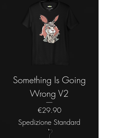
Something Is Going
Wrong V2
Price
€29.90
Spedizione Standard