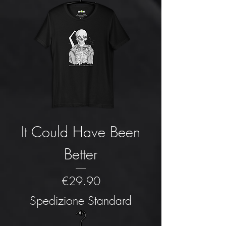
It Could Have Been
Better
Price
€29.90
Spedizione Standard