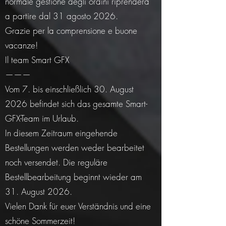
normale gestione degli ordini riprenderà
a partire dal 31 agosto 2026.
Grazie per la comprensione e buone
vacanze!
Il team Smart GFX
———
Vom 7. bis einschließlich 30. August
2026 befindet sich das gesamte Smart-
GFX-Team im Urlaub.
In diesem Zeitraum eingehende
Bestellungen werden weder bearbeitet
noch versendet. Die reguläre
Bestellbearbeitung beginnt wieder am
31. August 2026.
Vielen Dank für euer Verständnis und eine
schöne Sommerzeit!