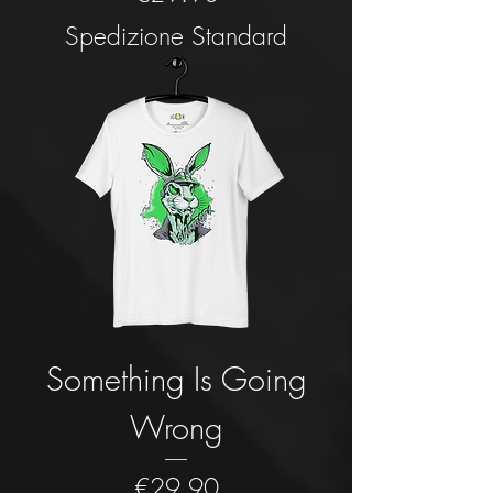
Spedizione Standard
Something Is Going
Wrong
Price
€29.90