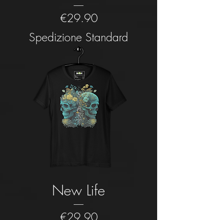
Price
€29.90
Spedizione Standard
New Life
Price
€29.90