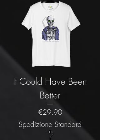
It Could Have Been
Better
Price
€29.90
Spedizione Standard