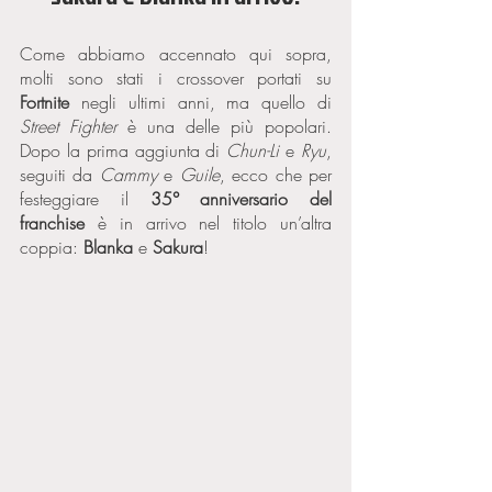
Come abbiamo accennato qui sopra, 
molti sono stati i crossover portati su 
Fortnite 
negli ultimi anni, ma quello di 
Street Fighter
 è una delle più popolari. 
Dopo la prima aggiunta di 
Chun-Li
 e 
Ryu
, 
seguiti da 
Cammy
 e 
Guile
, ecco che per 
festeggiare il 
35° anniversario del 
franchise
 è in arrivo nel titolo un’altra 
coppia: 
Blanka 
e 
Sakura
! 