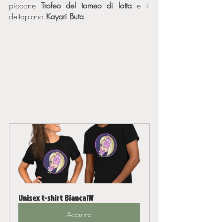
piccone 
Trofeo del torneo di lotta
 e il 
deltaplano 
Kayari Buta
. 
Unisex t-shirt BiancaIW
Acquista