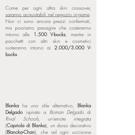
Come per ogni altra skin crossover, 
saranno acquistabili nel negozio in-game
. 
Non ci sono ancora prezzi confermati, 
ma possiamo presagire che costeranno 
intorno alle 
1.500 V-bucks
, mentre in 
pacchetti con altri skin e cosmetici 
ruoteranno intorno ai 
2.000/3.000 V-
bucks
. 
Blanka 
ha uno stile alternativo, 
Blanka 
Delgado
 ispirato a 
Boman Delgado
 di 
Rival Schools
, un’emote integrata 
(
Capriola di Blanka
), un dorso decorativo 
(
Blancka-Chan
), che ad ogni uccisione 