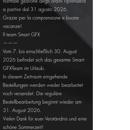
normale gestione degli ordini riprenderà
a partire dal 31 agosto 2026.
Grazie per la comprensione e buone
vacanze!
Il team Smart GFX
———
Vom 7. bis einschließlich 30. August
2026 befindet sich das gesamte Smart-
GFX-Team im Urlaub.
In diesem Zeitraum eingehende
Bestellungen werden weder bearbeitet
noch versendet. Die reguläre
Bestellbearbeitung beginnt wieder am
31. August 2026.
Vielen Dank für euer Verständnis und eine
schöne Sommerzeit!