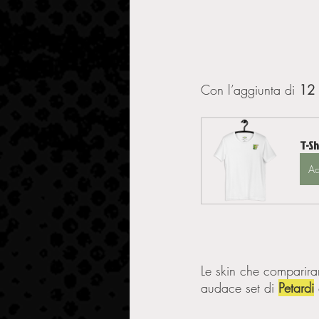
Con l’aggiunta di 
12 
T-S
Ac
Le skin che compariran
audace set di 
Petardi