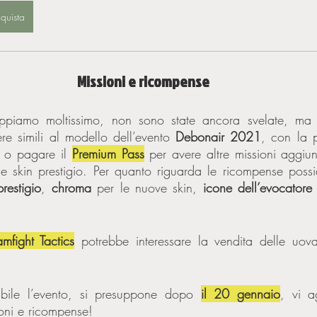
quista
Missioni e ricompense 
piamo moltissimo, non sono state ancora svelate, ma i
re simili al modello dell’evento 
Debonair 2021
, con la po
 o pagare il 
Premium Pass
 per avere altre missioni aggiun
ue skin prestigio. Per quanto riguarda le ricompense poss
prestigio
, 
chroma
 per le nuove skin, 
icone dell’evocatore
amfight Tactics
 potrebbe interessare la vendita delle uov
bile l’evento, si presuppone dopo 
il 20 gennaio
, vi a
oni e ricompense! 