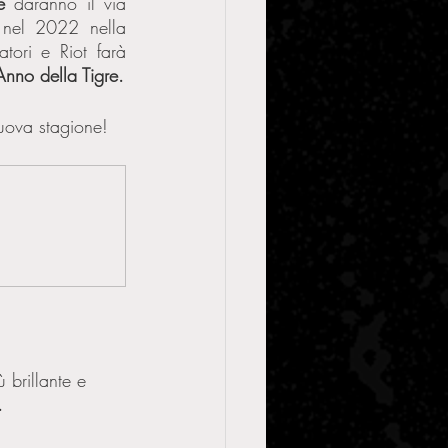
e
 daranno il via 
 nel 2022 nella 
tori e Riot farà 
’Anno della Tigre.
nuova stagione! 
 brillante e 
.