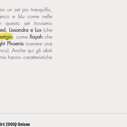
mo un set più tranquillo, 
ianco e blu come nelle 
porcellane cinesi. In questo set troviamo 
ed, Lissandra e Lux 
(che 
estigio
, come 
Xayah
 che 
ght Phoenix
 ricevere una 
nco). Anche qui gli abiti 
 ma hanno caratteristiche 
irt 200iQ Unisex