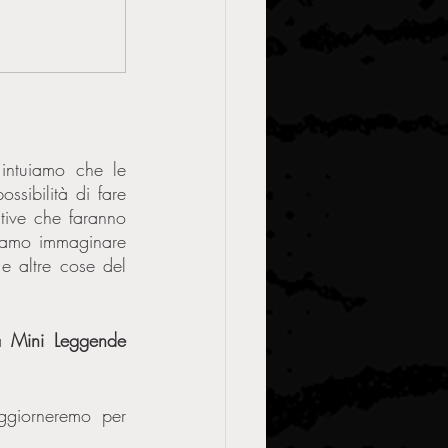
ntuiamo che le 
ssibilità di fare 
tive che faranno 
iamo immaginare 
 e altre cose del 
a 
Mini Leggende
ggiorneremo per 