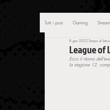
Tutti i post
Gaming
Stream
8 gen 2022
Tempo di lettur
League of 
Ecco il ritorno dell’e
la stagione 12, compr