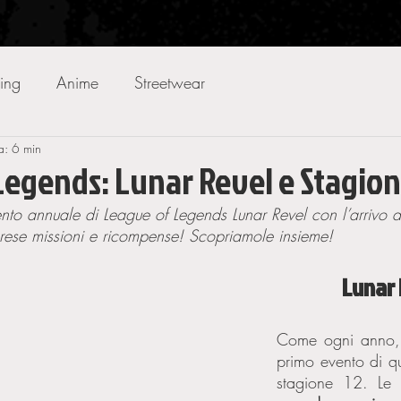
ing
Anime
Streetwear
a: 6 min
Legends: Lunar Revel e Stagion
vento annuale di League of Legends Lunar Revel con l’arrivo d
ese missioni e ricompense! Scopriamole insieme! 
Lunar 
Come ogni anno,
primo evento di qu
stagione 12. Le 