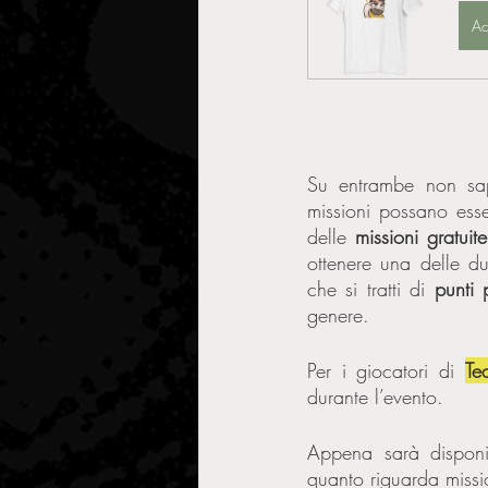
Ac
Su entrambe non sap
missioni possano esse
delle 
missioni gratuite
ottenere una delle d
che si tratti di 
punti 
genere. 
Per i giocatori di 
Te
durante l’evento.  
Appena sarà disponi
quanto riguarda missi