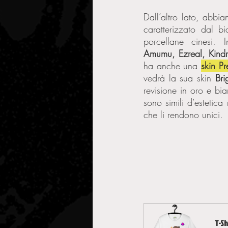
Dall’altro lato, abbia
caratterizzato dal b
Amumu, Ezreal, Kindr
ha anche una 
skin Pr
vedrà la sua skin
 Bri
revisione in oro e bia
sono simili d’estetica
che li rendono unici.
T-Sh