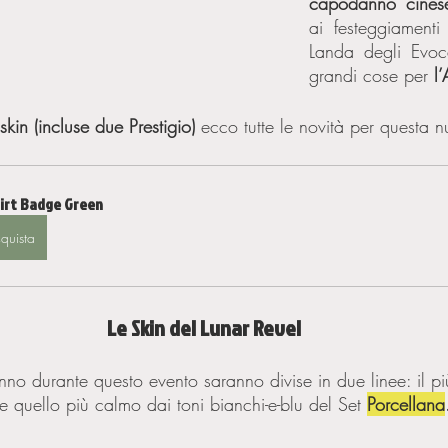
capodanno cines
ai festeggiamenti
Landa degli Evoca
grandi cose per 
l
skin (incluse due Prestigio)
 ecco tutte le novità per questa 
hirt Badge Green
quista
Le Skin del Lunar Revel
no durante questo evento saranno divise in due linee: il più
 e quello più calmo dai toni bianchi-e-blu del Set 
Porcellana