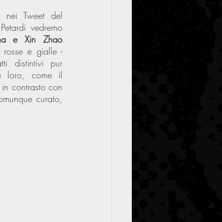
nei Tweet del 
profilo ufficiale, per le skin Petardi vedremo 
Diana, Sett, Teemo, Tristana e Xin Zhao 
rosse e gialle -  
i distintivi pur 
a loro, come il 
 in contrasto con 
comunque curato, 