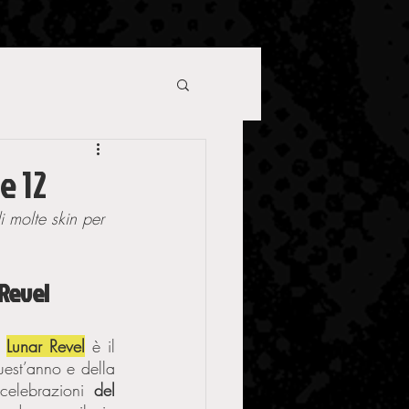
e 12
i molte skin per 
Revel
 
Lunar Revel
 è il 
est’anno e della 
celebrazioni 
del 