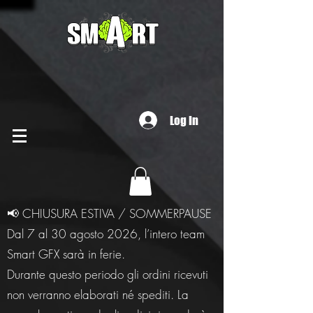
Log In
📢 CHIUSURA ESTIVA / SOMMERPAUSE
Dal 7 al 30 agosto 2026, l’intero team
Smart GFX sarà in ferie.
Durante questo periodo gli ordini ricevuti
non verranno elaborati né spediti. La