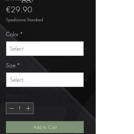
Price
€29.90
Spedizione Standard
Color
*
Size
*
Quantity
*
Add to Cart