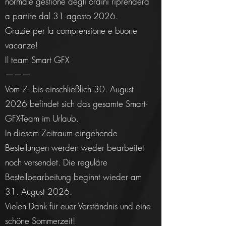
normale gestione degli ordini riprenderà
a partire dal 31 agosto 2026.
Grazie per la comprensione e buone
vacanze!
Il team Smart GFX
———
Vom 7. bis einschließlich 30. August
2026 befindet sich das gesamte Smart-
GFX-Team im Urlaub.
In diesem Zeitraum eingehende
Bestellungen werden weder bearbeitet
noch versendet. Die reguläre
Bestellbearbeitung beginnt wieder am
31. August 2026.
Vielen Dank für euer Verständnis und eine
schöne Sommerzeit!