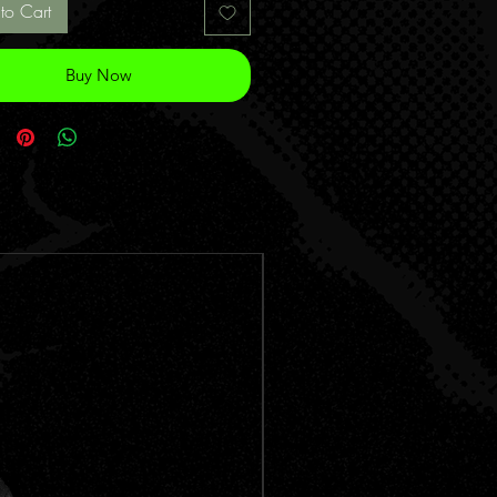
to Cart
Buy Now