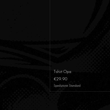
T-shirt Opa
Price
€29.90
Spedizione Standard