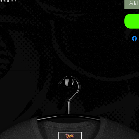
icroonde
Add 