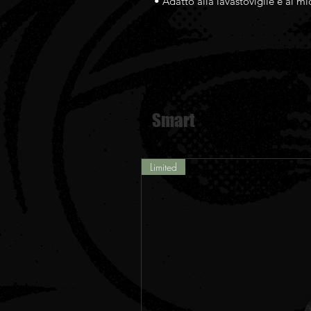
• Adatto alla lavastoviglie e al m
Smart
Limited