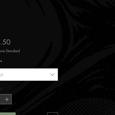
Price
.50
one Standard
*
ct
ty
*