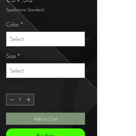
Spedizione Standard
Color
*
Size
*
Quantity
*
Add to Cart
Buy Now