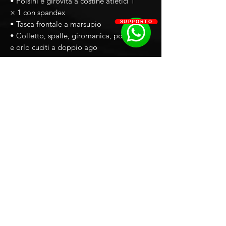
• Polsini e girovita a costine atletici 1 
× 1 con spandex
SUPPORTO
• Tasca frontale a marsupio
• Colletto, spalle, giromanica, polsini 
e orlo cuciti a doppio ago
Smart
Limited