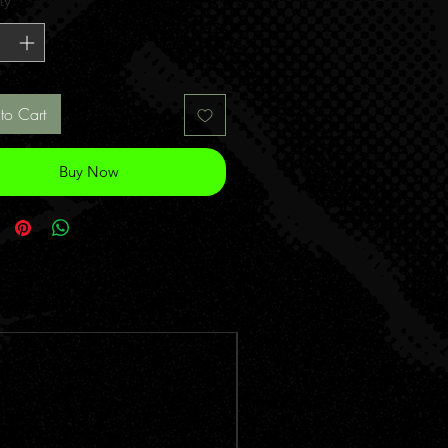
ty
*
to Cart
Buy Now