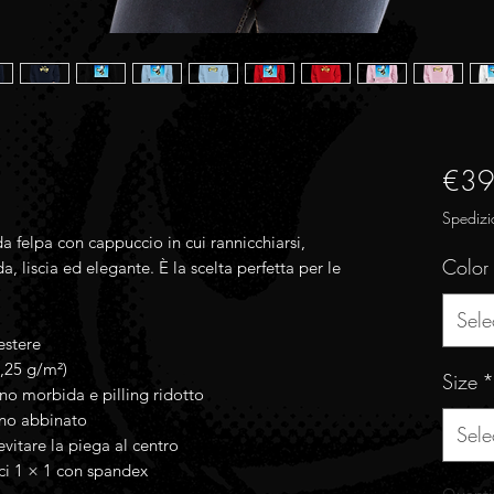
€39
Spedizi
felpa con cappuccio in cui rannicchiarsi, 
Color
, liscia ed elegante. È la scelta perfetta per le 
Sele
estere
1,25 g/m²)
Size
*
no morbida e pilling ridotto
ino abbinato
Sele
vitare la piega al centro
tici 1 × 1 con spandex