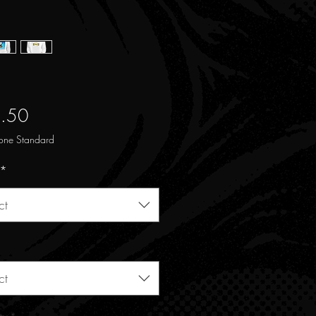
Price
.50
one Standard
*
ct
ct