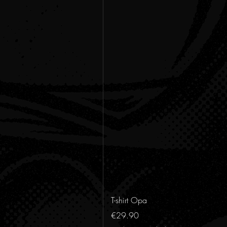
T-shirt Opa
Price
€29.90