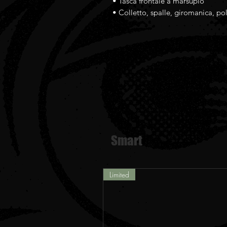
• Tasca frontale a marsupio
• Colletto, spalle, giromanica, pol
Smart
Limited