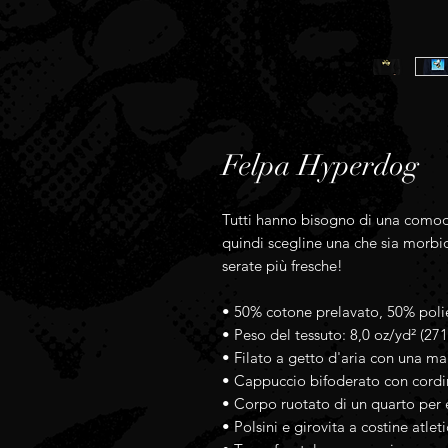
Felpa Hyperdog
Tutti hanno bisogno di una comoda 
quindi scegline una che sia morbida
serate più fresche!
• 50% cotone prelavato, 50% poli
• Peso del tessuto: 8,0 oz/yd² (27
• Filato a getto d'aria con una ma
• Cappuccio bifoderato con cord
• Corpo ruotato di un quarto per e
• Polsini e girovita a costine atle