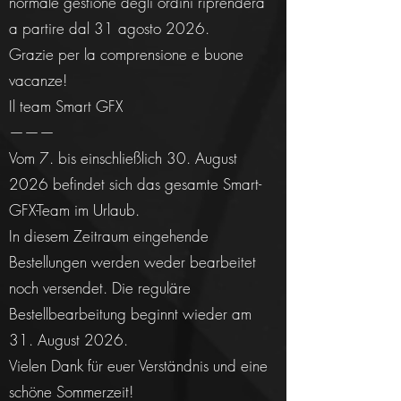
normale gestione degli ordini riprenderà
a partire dal 31 agosto 2026.
Grazie per la comprensione e buone
vacanze!
Il team Smart GFX
———
Vom 7. bis einschließlich 30. August
2026 befindet sich das gesamte Smart-
GFX-Team im Urlaub.
In diesem Zeitraum eingehende
Bestellungen werden weder bearbeitet
noch versendet. Die reguläre
Bestellbearbeitung beginnt wieder am
31. August 2026.
Vielen Dank für euer Verständnis und eine
schöne Sommerzeit!