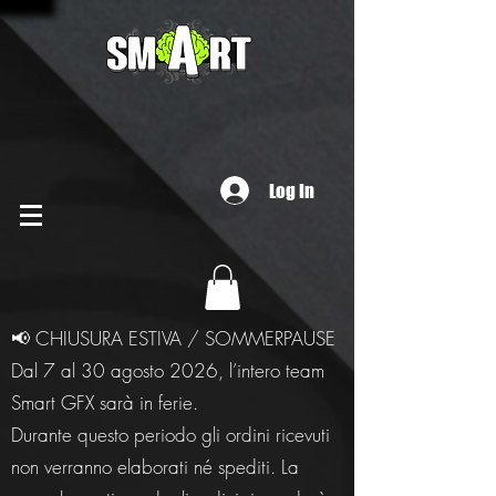
Log In
📢 CHIUSURA ESTIVA / SOMMERPAUSE
Dal 7 al 30 agosto 2026, l’intero team
Smart GFX sarà in ferie.
Durante questo periodo gli ordini ricevuti
non verranno elaborati né spediti. La