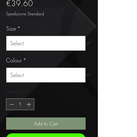
Price
€39.60
Spedizione Standard
Size
*
Colour
*
Quantity
*
Add to Cart