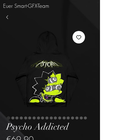
Euer Smart-GFX-Team
Psycho Addicted
Price
€69.90