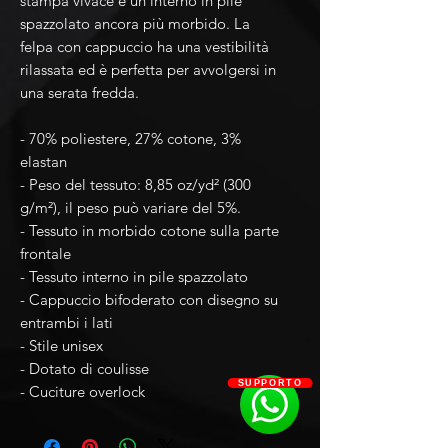
stampa vivace e un interno in pile 
spazzolato ancora più morbido. La 
felpa con cappuccio ha una vestibilità 
rilassata ed è perfetta per avvolgersi in 
una serata fredda.
- 70% poliestere, 27% cotone, 3% 
elastan
- Peso del tessuto: 8,85 oz/yd² (300 
g/m²), il peso può variare del 5%.
- Tessuto in morbido cotone sulla parte 
frontale
- Tessuto interno in pile spazzolato
- Cappuccio bifoderato con disegno su 
entrambi i lati
- Stile unisex
- Dotato di coulisse
SUPPORTO
- Cuciture overlock