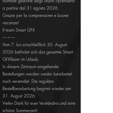
normale gestione degli ordini riprenderà
a partire dal 31 agosto 2026.
Grazie per la comprensione e buone
vacanze!
Il team Smart GFX
———
Vom 7. bis einschließlich 30. August
2026 befindet sich das gesamte Smart-
GFX-Team im Urlaub.
In diesem Zeitraum eingehende
Bestellungen werden weder bearbeitet
noch versendet. Die reguläre
Bestellbearbeitung beginnt wieder am
31. August 2026.
Vielen Dank für euer Verständnis und eine
schöne Sommerzeit!