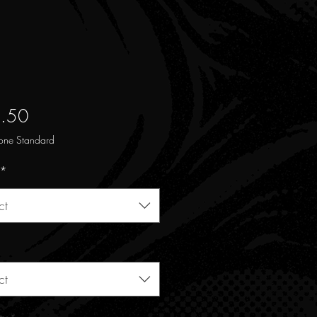
Price
.50
one Standard
*
ct
ct