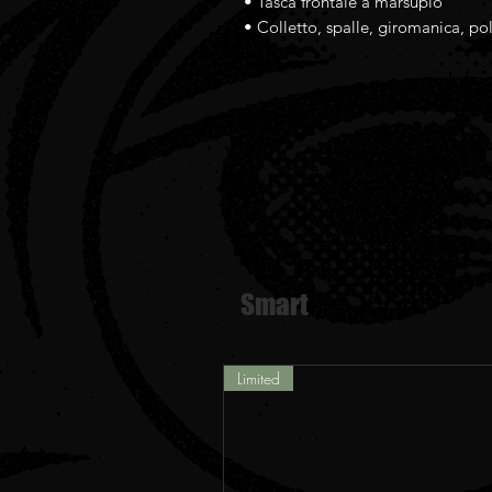
• Tasca frontale a marsupio
• Colletto, spalle, giromanica, pol
Smart
Limited