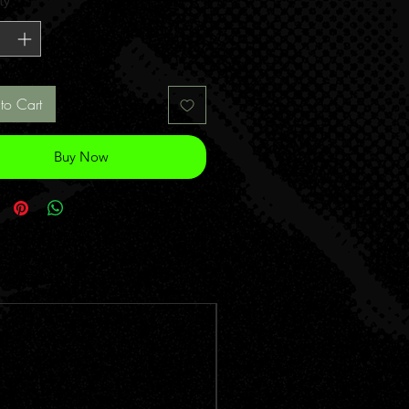
ty
*
to Cart
Buy Now