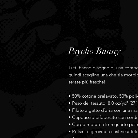
Psycho Bunny
Tutti hanno bisogno di una comoda 
quindi scegline una che sia morbida
serate più fresche!
• 50% cotone prelavato, 50% poli
• Peso del tessuto: 8,0 oz/yd² (27
• Filato a getto d'aria con una ma
• Cappuccio bifoderato con cord
• Corpo ruotato di un quarto per e
• Polsini e girovita a costine atle