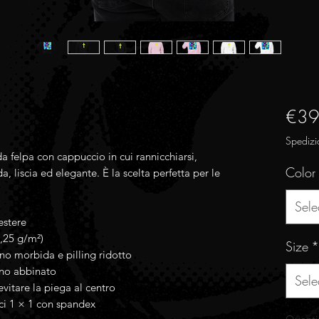
€39
Spedizi
felpa con cappuccio in cui rannicchiarsi, 
Color
, liscia ed elegante. È la scelta perfetta per le 
Sele
estere
1,25 g/m²)
Size
*
no morbida e pilling ridotto
ino abbinato
Sele
vitare la piega al centro
tici 1 × 1 con spandex