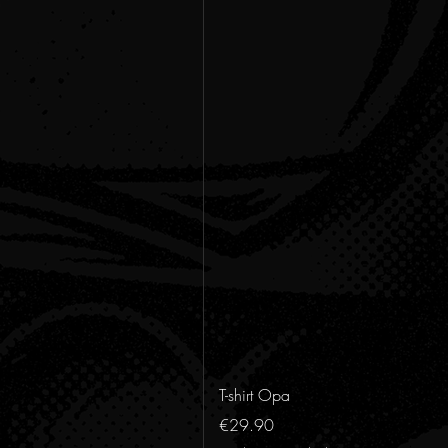
T-shirt Opa
Price
€29.90