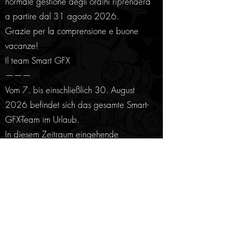
normale gestione degli ordini riprenderà
a partire dal 31 agosto 2026.
Grazie per la comprensione e buone
vacanze!
Il team Smart GFX
———
Vom 7. bis einschließlich 30. August
2026 befindet sich das gesamte Smart-
GFX-Team im Urlaub.
In diesem Zeitraum eingehende
Bestellungen werden weder bearbeitet
noch versendet. Die reguläre
Bestellbearbeitung beginnt wieder am
31. August 2026.
Vielen Dank für euer Verständnis und eine
schöne Sommerzeit!