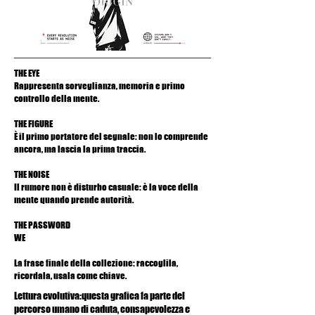
THE EYE
Rappresenta sorveglianza, memoria e primo
controllo della mente.
THE FIGURE
È il primo portatore del segnale: non lo comprende
ancora, ma lascia la prima traccia.
THE NOISE
Il rumore non è disturbo casuale: è la voce della
mente quando prende autorità.
THE PASSWORD
WE
La frase finale della collezione: raccoglila,
ricordala, usala come chiave.
Lettura evolutiva:questa grafica fa parte del
percorso umano di caduta, consapevolezza e