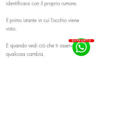
identificarsi con il proprio rumore.
Il primo istante in cui l’occhio viene
visto.
SUPPORTO
E quando vedi ciò che ti osserva,
qualcosa cambia.
Perché forse non sei la paura.
Forse l’hai solo ascoltata troppo a
lungo.
Forse non sei il fallimento.
Forse ci hai solo abitato dentro.
Forse non sei la voce che ti accusa.