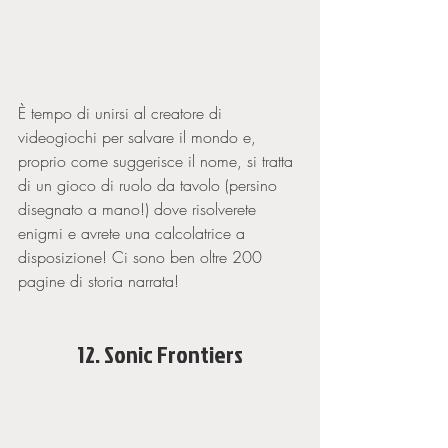
È tempo di unirsi al creatore di 
videogiochi per salvare il mondo e, 
proprio come suggerisce il nome, si tratta 
di un gioco di ruolo da tavolo (persino 
disegnato a mano!) dove risolverete 
enigmi e avrete una calcolatrice a 
disposizione! Ci sono ben oltre 200 
pagine di storia narrata!
12. Sonic Frontiers