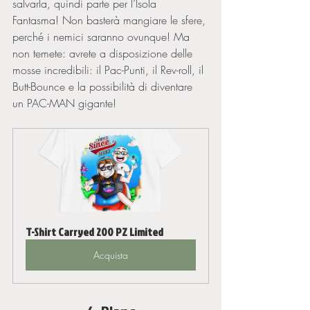
salvarla, quindi parte per l’Isola 
Fantasma! Non basterà mangiare le sfere, 
perché i nemici saranno ovunque! Ma 
non temete: avrete a disposizione delle 
mosse incredibili: il Pac-Punti, il Rev-roll, il 
Butt-Bounce e la possibilità di diventare 
un PAC-MAN gigante!
T-Shirt Carryed 200 PZ Limited
Acquista