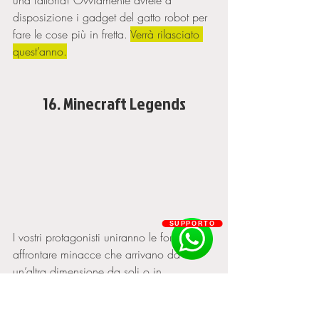
disposizione i gadget del gatto robot per 
fare le cose più in fretta. 
Verrà rilasciato 
quest’anno.
16. Minecraft Legends
SUPPORTO
I vostri protagonisti uniranno le forze per 
affrontare minacce che arrivano da 
un’altra dimensione da soli o in 
compagnia degli amici. 
Arriverà nel 
2023.  