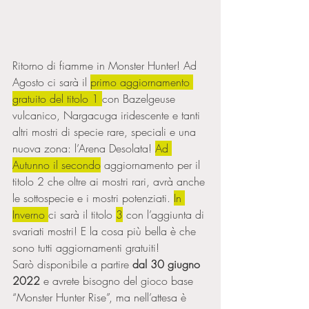
Ritorno di fiamme in Monster Hunter! Ad 
Agosto ci sarà il 
primo aggiornamento 
gratuito del titolo 1 
con Bazelgeuse 
vulcanico, Nargacuga iridescente e tanti 
altri mostri di specie rare, speciali e una 
nuova zona: l’Arena Desolata! 
Ad 
Autunno il secondo
 aggiornamento per il 
titolo 2 che oltre ai mostri rari, avrà anche 
le sottospecie e i mostri potenziati. 
In 
Inverno 
ci sarà il titolo 
3
 con l’aggiunta di 
svariati mostri! E la cosa più bella è che 
sono tutti aggiornamenti gratuiti!  
Sarò disponibile a partire 
dal 30 giugno 
2022
 e avrete bisogno del gioco base 
“Monster Hunter Rise”, ma nell’attesa è 