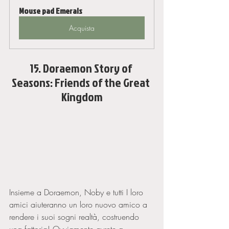
Mouse pad Emerals
Acquista
15. Doraemon Story of 
Seasons: Friends of the Great 
Kingdom
Insieme a Doraemon, Noby e tutti I loro 
amici aiuteranno un loro nuovo amico a 
rendere i suoi sogni realtà, costruendo 
una fattoria! Ovviamente avrete a 