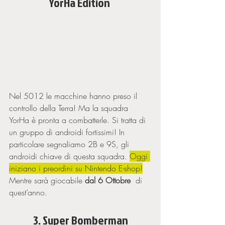
YorHa Edition 
Nel 5012 le macchine hanno preso il 
controllo della Terra! Ma la squadra 
YorHa è pronta a combatterle. Si tratta di 
un gruppo di androidi fortissimi! In 
particolare segnaliamo 2B e 9S, gli 
androidi chiave di questa squadra. 
Oggi 
iniziano i preordini su Nintendo E-shop!
Mentre sarà giocabile 
dal 6 Ottobre
  di 
quest’anno. 
3. Super Bomberman