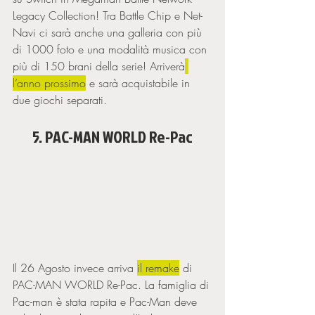
Legacy Collection! Tra Battle Chip e Net-
Navi ci sarà anche una galleria con più 
di 1000 foto e una modalità musica con 
più di 150 brani della serie! Arriverà
l’anno prossimo
 e sarà acquistabile in 
due giochi separati. 
5. PAC-MAN WORLD Re-Pac
Il 26 Agosto invece arriva 
il remake
 di 
PAC-MAN WORLD Re-Pac. La famiglia di 
Pac-man è stata rapita e Pac-Man deve 