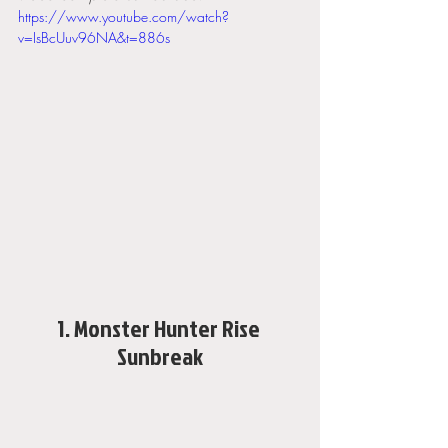
https://www.youtube.com/watch?
v=IsBcUuv96NA&t=886s
1. Monster Hunter Rise 
Sunbreak